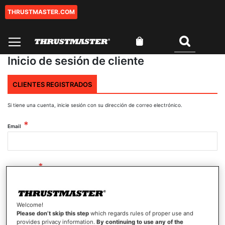
THRUSTMASTER.COM
Ir
al
contenido
Mi cesta
Buscar
Inicio de sesión de cliente
CLIENTES REGISTRADOS
Si tiene una cuenta, inicie sesión con su dirección de correo electrónico.
Email
Contraseña
Welcome!
Mostrar contraseña
Please don’t skip this step
which regards rules of proper use and
provides privacy information.
By continuing to use any of the