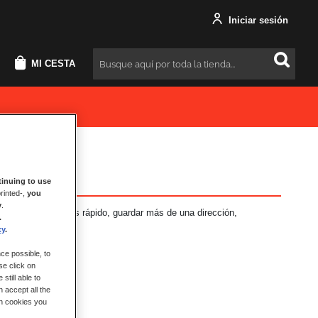
Iniciar sesión
MI CESTA
Buscar
inuing to use
rinted-,
you
y
.
neficios: Pago más rápido, guardar más de una dirección,
.
más.
cy
.
ce possible, to
se click on
still able to
 accept all the
ch cookies you