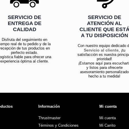
SERVICIO DE
SERVICIO DE
ENTREGA DE
ATENCIÓN AL
CALIDAD
CLIENTE QUE EST
A TU DISPOSICIÓN
Disfruta del seguimiento en
iempo real de tu pedido y de la
Con nuestro equipo dedicado 
recepción de tus productos en
Servicio al cliente
, ¡tu
perfecto estado.
satisfacción es nuestra princip
ogística fiable para ofrecer una
prioridad!
experiencia óptima al cliente.
¡Estamos aquí para escuchart
y listos para ofrecerte
asesoramiento personalizado
hecho a tu medida!
oductos
Información
Mi cuenta
Thrustmaster
Mi cuenta
Términos y Condiciones
Mi Carrito