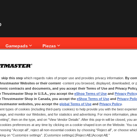
Gamepads
Piezas
iente
 skip this step
which regards rules of proper use and provides privacy information.
By cont
NUEVOS CLIENTES
Thrustmaster Websites or their content
-content you browsed, displayed, downloaded, or p
tronic contracts and documents, and you accept their Terms of Use and Privacy Polic
nico.
Crear una cuenta tiene muchos be
e Thrustmaster Shop in U.S.A., you accept the
eShop Terms of Use
and
Privacy Policy
seguimiento de pedidos y mucho 
e Thrustmaster Shop in Canada, you accept the
eShop Terms of Use
and
Privacy Poli
rustmaster websites, you accept the
global Terms of Use
and
Privacy Policy
.
ent types of cookies (including third-party cookies) to help provide you with the best experien
CREAR UNA CUENTA
ge, and monitor our Websites, and for statistics and advertising. For more information, plea
tting”, then on the type, and on “View Vendor Details”. After this pop-in will be closed, you are 
cookies preferences at any time by clicking on a cookie-shaped icon on the Website. You can
oosing “Accept all”, reject all non-essential cookies by choosing “Reject all”, or choose whi
cking on “Customize settings”. [Customize settings] [Reject All] [Accept All] ”