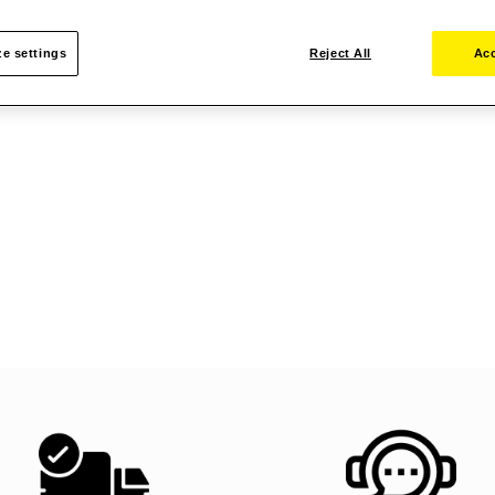
e settings
Reject All
Acc