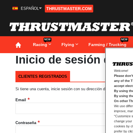
ESPAÑOL
THRUSTMASTER.COM
Ir
al
contenido
NEW
NEW
Racing
Flying
Farming / Trucking
Inicio de sesión de cl
Welcome!
Please don’t
CLIENTES REGISTRADOS
any of the 
accept elec
Si tiene una cuenta, inicie sesión con su dirección de correo electró
By using th
By using th
Email
On other Th
We use differ
improve, mana
“Customize se
change your 
Contraseña
cookies by ch
prefer by cli