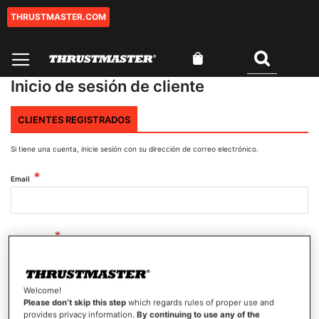
THRUSTMASTER.COM
Ir
al
contenido
Mi cesta
Buscar
Inicio de sesión de cliente
CLIENTES REGISTRADOS
Si tiene una cuenta, inicie sesión con su dirección de correo electrónico.
Email
Contraseña
Welcome!
Mostrar contraseña
Please don’t skip this step
which regards rules of proper use and
provides privacy information.
By continuing to use any of the