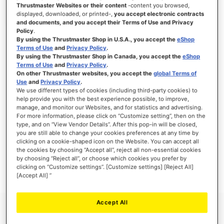
Thrustmaster Websites or their content
-content you browsed,
displayed, downloaded, or printed-,
you accept electronic contracts
and documents, and you accept their Terms of Use and Privacy
Policy
.
INICIAR SESIÓN
By using the Thrustmaster Shop in U.S.A., you accept the
eShop
Terms of Use
and
Privacy Policy
.
¿Olvidó su contraseña?
By using the Thrustmaster Shop in Canada, you accept the
eShop
Terms of Use
and
Privacy Policy
.
On other Thrustmaster websites, you accept the
global Terms of
Use
and
Privacy Policy
.
We use different types of cookies (including third-party cookies) to
help provide you with the best experience possible, to improve,
manage, and monitor our Websites, and for statistics and advertising.
NUEVOS CLIENTES
For more information, please click on “Customize setting”, then on the
type, and on “View Vendor Details”. After this pop-in will be closed,
you are still able to change your cookies preferences at any time by
Crear una cuenta tiene muchos beneficios: Pago más rápido, guardar más de una
dirección, seguimiento de pedidos y mucho más.
clicking on a cookie-shaped icon on the Website. You can accept all
the cookies by choosing “Accept all”, reject all non-essential cookies
by choosing “Reject all”, or choose which cookies you prefer by
CREAR UNA CUENTA
clicking on “Customize settings”. [Customize settings] [Reject All]
[Accept All] ”
Accept All