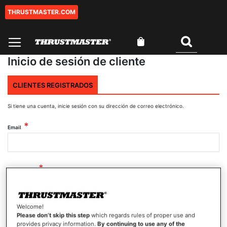
THRUSTMASTER.COM
Ir
al
contenido
Mi cesta
Buscar
Inicio de sesión de cliente
CLIENTES REGISTRADOS
Si tiene una cuenta, inicie sesión con su dirección de correo electrónico.
Email
Contraseña
Welcome!
Mostrar contraseña
Please don’t skip this step
which regards rules of proper use and
provides privacy information.
By continuing to use any of the