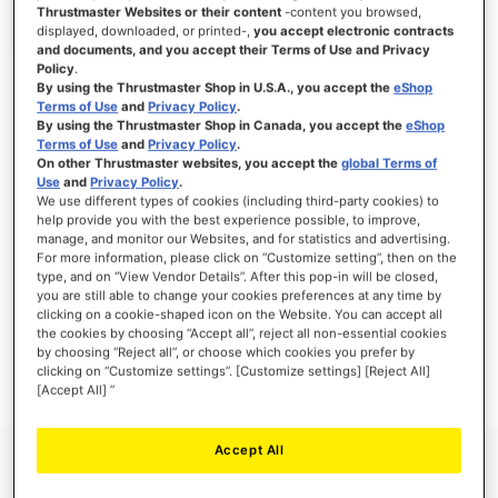
Thrustmaster Websites or their content
-content you browsed,
displayed, downloaded, or printed-,
you accept electronic contracts
and documents, and you accept their Terms of Use and Privacy
Policy
.
INICIAR SESIÓN
By using the Thrustmaster Shop in U.S.A., you accept the
eShop
Terms of Use
and
Privacy Policy
.
¿Olvidó su contraseña?
By using the Thrustmaster Shop in Canada, you accept the
eShop
Terms of Use
and
Privacy Policy
.
On other Thrustmaster websites, you accept the
global Terms of
Use
and
Privacy Policy
.
We use different types of cookies (including third-party cookies) to
help provide you with the best experience possible, to improve,
manage, and monitor our Websites, and for statistics and advertising.
NUEVOS CLIENTES
For more information, please click on “Customize setting”, then on the
type, and on “View Vendor Details”. After this pop-in will be closed,
you are still able to change your cookies preferences at any time by
Crear una cuenta tiene muchos beneficios: Pago más rápido, guardar más de una
dirección, seguimiento de pedidos y mucho más.
clicking on a cookie-shaped icon on the Website. You can accept all
the cookies by choosing “Accept all”, reject all non-essential cookies
by choosing “Reject all”, or choose which cookies you prefer by
CREAR UNA CUENTA
clicking on “Customize settings”. [Customize settings] [Reject All]
[Accept All] ”
Accept All