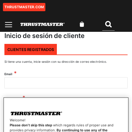
THRUSTMASTER.COM
Ir
al
contenido
Mi cesta
Buscar
Inicio de sesión de cliente
CLIENTES REGISTRADOS
Si tiene una cuenta, inicie sesión con su dirección de correo electrónico.
Email
Contraseña
Welcome!
Mostrar contraseña
Please don’t skip this step
which regards rules of proper use and
provides privacy information.
By continuing to use any of the