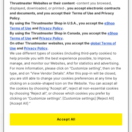
Thrustmaster Websites or their content
-content you browsed,
displayed, downloaded, or printed-,
you accept electronic contracts
and documents, and you accept their Terms of Use and Privacy
Policy
.
INICIAR SESIÓN
By using the Thrustmaster Shop in U.S.A., you accept the
eShop
Terms of Use
and
Privacy Policy
.
¿Olvidó su contraseña?
By using the Thrustmaster Shop in Canada, you accept the
eShop
Terms of Use
and
Privacy Policy
.
On other Thrustmaster websites, you accept the
global Terms of
Use
and
Privacy Policy
.
We use different types of cookies (including third-party cookies) to
help provide you with the best experience possible, to improve,
manage, and monitor our Websites, and for statistics and advertising.
NUEVOS CLIENTES
For more information, please click on “Customize setting”, then on the
type, and on “View Vendor Details”. After this pop-in will be closed,
you are still able to change your cookies preferences at any time by
Crear una cuenta tiene muchos beneficios: Pago más rápido, guardar más de una
dirección, seguimiento de pedidos y mucho más.
clicking on a cookie-shaped icon on the Website. You can accept all
the cookies by choosing “Accept all”, reject all non-essential cookies
by choosing “Reject all”, or choose which cookies you prefer by
CREAR UNA CUENTA
clicking on “Customize settings”. [Customize settings] [Reject All]
[Accept All] ”
Accept All