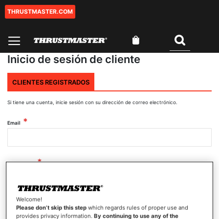
THRUSTMASTER.COM
Ir
al
contenido
Mi cesta
Buscar
Inicio de sesión de cliente
CLIENTES REGISTRADOS
Si tiene una cuenta, inicie sesión con su dirección de correo electrónico.
Email
Contraseña
Welcome!
Mostrar contraseña
Please don’t skip this step
which regards rules of proper use and
provides privacy information.
By continuing to use any of the