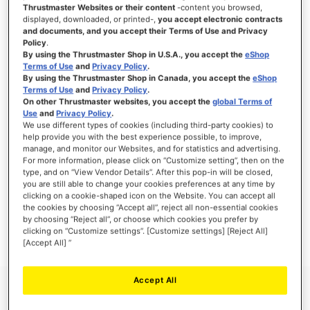
Thrustmaster Websites or their content
-content you browsed,
displayed, downloaded, or printed-,
you accept electronic contracts
and documents, and you accept their Terms of Use and Privacy
Policy
.
INICIAR SESIÓN
By using the Thrustmaster Shop in U.S.A., you accept the
eShop
Terms of Use
and
Privacy Policy
.
¿Olvidó su contraseña?
By using the Thrustmaster Shop in Canada, you accept the
eShop
Terms of Use
and
Privacy Policy
.
On other Thrustmaster websites, you accept the
global Terms of
Use
and
Privacy Policy
.
We use different types of cookies (including third-party cookies) to
help provide you with the best experience possible, to improve,
manage, and monitor our Websites, and for statistics and advertising.
NUEVOS CLIENTES
For more information, please click on “Customize setting”, then on the
type, and on “View Vendor Details”. After this pop-in will be closed,
you are still able to change your cookies preferences at any time by
Crear una cuenta tiene muchos beneficios: Pago más rápido, guardar más de una
dirección, seguimiento de pedidos y mucho más.
clicking on a cookie-shaped icon on the Website. You can accept all
the cookies by choosing “Accept all”, reject all non-essential cookies
by choosing “Reject all”, or choose which cookies you prefer by
CREAR UNA CUENTA
clicking on “Customize settings”. [Customize settings] [Reject All]
[Accept All] ”
Accept All