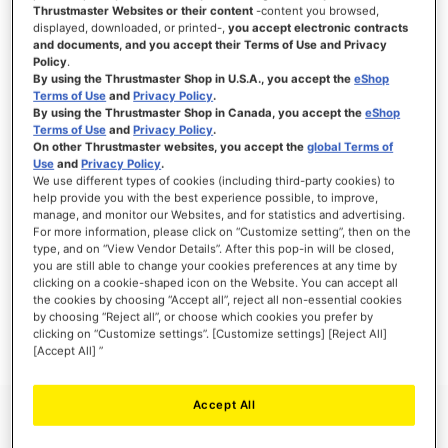
Thrustmaster Websites or their content
-content you browsed,
displayed, downloaded, or printed-,
you accept electronic contracts
and documents, and you accept their Terms of Use and Privacy
Policy
.
INICIAR SESIÓN
By using the Thrustmaster Shop in U.S.A., you accept the
eShop
Terms of Use
and
Privacy Policy
.
¿Olvidó su contraseña?
By using the Thrustmaster Shop in Canada, you accept the
eShop
Terms of Use
and
Privacy Policy
.
On other Thrustmaster websites, you accept the
global Terms of
Use
and
Privacy Policy
.
We use different types of cookies (including third-party cookies) to
help provide you with the best experience possible, to improve,
manage, and monitor our Websites, and for statistics and advertising.
NUEVOS CLIENTES
For more information, please click on “Customize setting”, then on the
type, and on “View Vendor Details”. After this pop-in will be closed,
you are still able to change your cookies preferences at any time by
Crear una cuenta tiene muchos beneficios: Pago más rápido, guardar más de una
dirección, seguimiento de pedidos y mucho más.
clicking on a cookie-shaped icon on the Website. You can accept all
the cookies by choosing “Accept all”, reject all non-essential cookies
by choosing “Reject all”, or choose which cookies you prefer by
CREAR UNA CUENTA
clicking on “Customize settings”. [Customize settings] [Reject All]
[Accept All] ”
Accept All