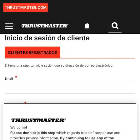
THRUSTMASTER.COM
Ir
al
contenido
Mi cesta
Buscar
Inicio de sesión de cliente
CLIENTES REGISTRADOS
Si tiene una cuenta, inicie sesión con su dirección de correo electrónico.
Email
Contraseña
Welcome!
Mostrar contraseña
Please don’t skip this step
which regards rules of proper use and
provides privacy information.
By continuing to use any of the