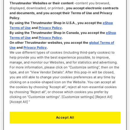
Thrustmaster Websites or their content
-content you browsed,
displayed, downloaded, or printed-,
you accept electronic contracts
and documents, and you accept their Terms of Use and Privacy
Policy
.
INICIAR SESIÓN
By using the Thrustmaster Shop in U.S.A., you accept the
eShop
Terms of Use
and
Privacy Policy
.
¿Olvidó su contraseña?
By using the Thrustmaster Shop in Canada, you accept the
eShop
Terms of Use
and
Privacy Policy
.
On other Thrustmaster websites, you accept the
global Terms of
Use
and
Privacy Policy
.
We use different types of cookies (including third-party cookies) to
help provide you with the best experience possible, to improve,
manage, and monitor our Websites, and for statistics and advertising.
NUEVOS CLIENTES
For more information, please click on “Customize setting”, then on the
type, and on “View Vendor Details”. After this pop-in will be closed,
you are still able to change your cookies preferences at any time by
Crear una cuenta tiene muchos beneficios: Pago más rápido, guardar más de una
dirección, seguimiento de pedidos y mucho más.
clicking on a cookie-shaped icon on the Website. You can accept all
the cookies by choosing “Accept all”, reject all non-essential cookies
by choosing “Reject all”, or choose which cookies you prefer by
CREAR UNA CUENTA
clicking on “Customize settings”. [Customize settings] [Reject All]
[Accept All] ”
Accept All