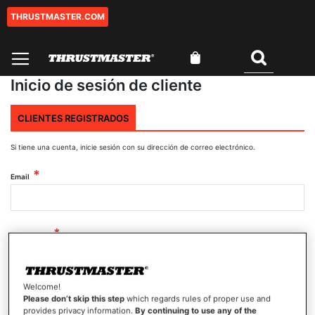
THRUSTMASTER.COM
Ir
al
contenido
Mi cesta
Buscar
Inicio de sesión de cliente
CLIENTES REGISTRADOS
Si tiene una cuenta, inicie sesión con su dirección de correo electrónico.
Email
Contraseña
Welcome!
Mostrar contraseña
Please don’t skip this step
which regards rules of proper use and
provides privacy information.
By continuing to use any of the