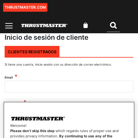
THRUSTMASTER.COM
Ir
al
contenido
Mi cesta
Buscar
Inicio de sesión de cliente
CLIENTES REGISTRADOS
Si tiene una cuenta, inicie sesión con su dirección de correo electrónico.
Email
Contraseña
Welcome!
Mostrar contraseña
Please don’t skip this step
which regards rules of proper use and
provides privacy information.
By continuing to use any of the