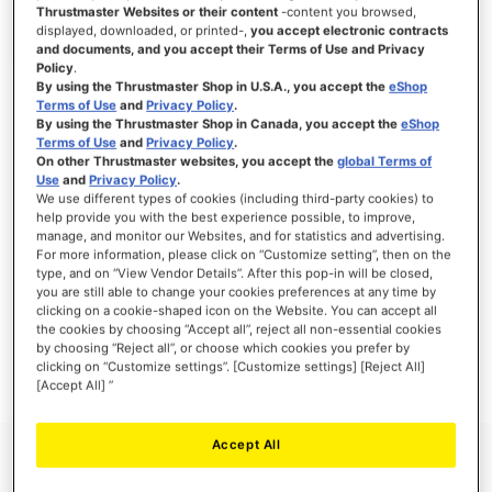
Thrustmaster Websites or their content
-content you browsed,
displayed, downloaded, or printed-,
you accept electronic contracts
and documents, and you accept their Terms of Use and Privacy
Policy
.
INICIAR SESIÓN
By using the Thrustmaster Shop in U.S.A., you accept the
eShop
Terms of Use
and
Privacy Policy
.
¿Olvidó su contraseña?
By using the Thrustmaster Shop in Canada, you accept the
eShop
Terms of Use
and
Privacy Policy
.
On other Thrustmaster websites, you accept the
global Terms of
Use
and
Privacy Policy
.
We use different types of cookies (including third-party cookies) to
help provide you with the best experience possible, to improve,
manage, and monitor our Websites, and for statistics and advertising.
NUEVOS CLIENTES
For more information, please click on “Customize setting”, then on the
type, and on “View Vendor Details”. After this pop-in will be closed,
you are still able to change your cookies preferences at any time by
Crear una cuenta tiene muchos beneficios: Pago más rápido, guardar más de una
dirección, seguimiento de pedidos y mucho más.
clicking on a cookie-shaped icon on the Website. You can accept all
the cookies by choosing “Accept all”, reject all non-essential cookies
by choosing “Reject all”, or choose which cookies you prefer by
CREAR UNA CUENTA
clicking on “Customize settings”. [Customize settings] [Reject All]
[Accept All] ”
Accept All