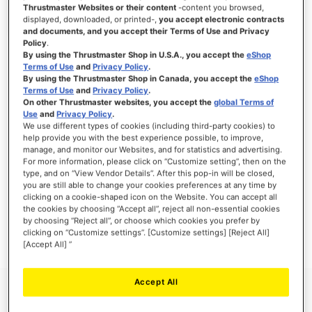
Thrustmaster Websites or their content
-content you browsed,
displayed, downloaded, or printed-,
you accept electronic contracts
and documents, and you accept their Terms of Use and Privacy
Policy
.
INICIAR SESIÓN
By using the Thrustmaster Shop in U.S.A., you accept the
eShop
Terms of Use
and
Privacy Policy
.
¿Olvidó su contraseña?
By using the Thrustmaster Shop in Canada, you accept the
eShop
Terms of Use
and
Privacy Policy
.
On other Thrustmaster websites, you accept the
global Terms of
Use
and
Privacy Policy
.
We use different types of cookies (including third-party cookies) to
help provide you with the best experience possible, to improve,
manage, and monitor our Websites, and for statistics and advertising.
NUEVOS CLIENTES
For more information, please click on “Customize setting”, then on the
type, and on “View Vendor Details”. After this pop-in will be closed,
you are still able to change your cookies preferences at any time by
Crear una cuenta tiene muchos beneficios: Pago más rápido, guardar más de una
dirección, seguimiento de pedidos y mucho más.
clicking on a cookie-shaped icon on the Website. You can accept all
the cookies by choosing “Accept all”, reject all non-essential cookies
by choosing “Reject all”, or choose which cookies you prefer by
CREAR UNA CUENTA
clicking on “Customize settings”. [Customize settings] [Reject All]
[Accept All] ”
Accept All