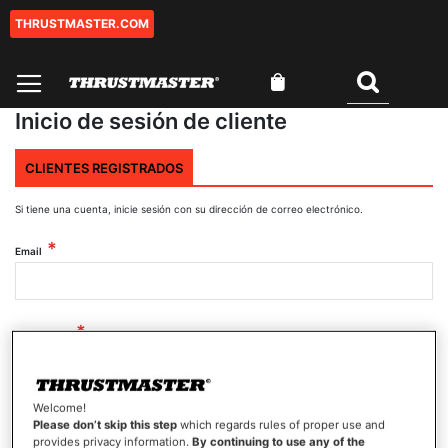
THRUSTMASTER.COM
Ir
al
contenido
Mi cesta
Buscar
Inicio de sesión de cliente
CLIENTES REGISTRADOS
Si tiene una cuenta, inicie sesión con su dirección de correo electrónico.
Email
Contraseña
Welcome!
Mostrar contraseña
Please don’t skip this step
which regards rules of proper use and
provides privacy information.
By continuing to use any of the