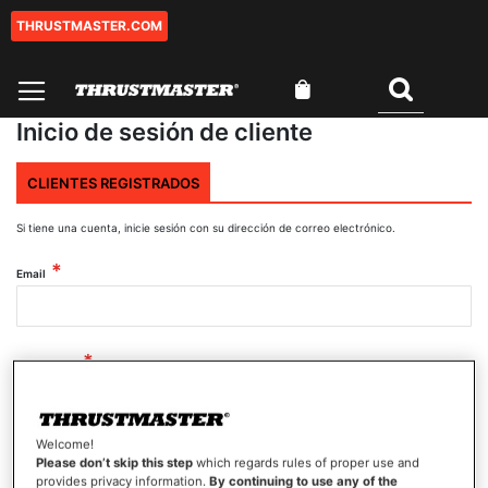
THRUSTMASTER.COM
Ir
al
contenido
Mi cesta
Buscar
Inicio de sesión de cliente
CLIENTES REGISTRADOS
Si tiene una cuenta, inicie sesión con su dirección de correo electrónico.
Email
Contraseña
Welcome!
Mostrar contraseña
Please don’t skip this step
which regards rules of proper use and
provides privacy information.
By continuing to use any of the