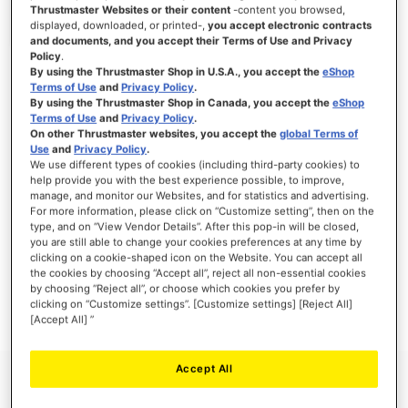
Thrustmaster Websites or their content
-content you browsed,
displayed, downloaded, or printed-,
you accept electronic contracts
and documents, and you accept their Terms of Use and Privacy
Policy
.
INICIAR SESIÓN
By using the Thrustmaster Shop in U.S.A., you accept the
eShop
Terms of Use
and
Privacy Policy
.
¿Olvidó su contraseña?
By using the Thrustmaster Shop in Canada, you accept the
eShop
Terms of Use
and
Privacy Policy
.
On other Thrustmaster websites, you accept the
global Terms of
Use
and
Privacy Policy
.
We use different types of cookies (including third-party cookies) to
help provide you with the best experience possible, to improve,
manage, and monitor our Websites, and for statistics and advertising.
NUEVOS CLIENTES
For more information, please click on “Customize setting”, then on the
type, and on “View Vendor Details”. After this pop-in will be closed,
you are still able to change your cookies preferences at any time by
Crear una cuenta tiene muchos beneficios: Pago más rápido, guardar más de una
dirección, seguimiento de pedidos y mucho más.
clicking on a cookie-shaped icon on the Website. You can accept all
the cookies by choosing “Accept all”, reject all non-essential cookies
by choosing “Reject all”, or choose which cookies you prefer by
CREAR UNA CUENTA
clicking on “Customize settings”. [Customize settings] [Reject All]
[Accept All] ”
Accept All