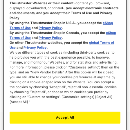
Thrustmaster Websites or their content
-content you browsed,
displayed, downloaded, or printed-,
you accept electronic contracts
and documents, and you accept their Terms of Use and Privacy
Policy
.
INICIAR SESIÓN
By using the Thrustmaster Shop in U.S.A., you accept the
eShop
Terms of Use
and
Privacy Policy
.
¿Olvidó su contraseña?
By using the Thrustmaster Shop in Canada, you accept the
eShop
Terms of Use
and
Privacy Policy
.
On other Thrustmaster websites, you accept the
global Terms of
Use
and
Privacy Policy
.
We use different types of cookies (including third-party cookies) to
help provide you with the best experience possible, to improve,
manage, and monitor our Websites, and for statistics and advertising.
NUEVOS CLIENTES
For more information, please click on “Customize setting”, then on the
type, and on “View Vendor Details”. After this pop-in will be closed,
you are still able to change your cookies preferences at any time by
Crear una cuenta tiene muchos beneficios: Pago más rápido, guardar más de una
dirección, seguimiento de pedidos y mucho más.
clicking on a cookie-shaped icon on the Website. You can accept all
the cookies by choosing “Accept all”, reject all non-essential cookies
by choosing “Reject all”, or choose which cookies you prefer by
CREAR UNA CUENTA
clicking on “Customize settings”. [Customize settings] [Reject All]
[Accept All] ”
Accept All