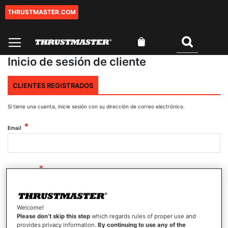
THRUSTMASTER.COM
Ir
al
contenido
Mi cesta
Buscar
Inicio de sesión de cliente
CLIENTES REGISTRADOS
Si tiene una cuenta, inicie sesión con su dirección de correo electrónico.
Email
Contraseña
Welcome!
Mostrar contraseña
Please don’t skip this step
which regards rules of proper use and
provides privacy information.
By continuing to use any of the