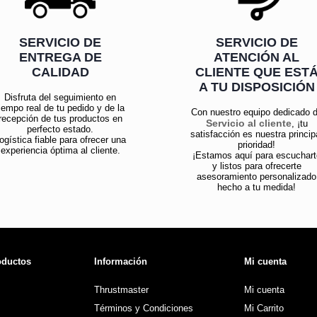
SERVICIO DE
SERVICIO DE
ENTREGA DE
ATENCIÓN AL
CALIDAD
CLIENTE QUE EST
A TU DISPOSICIÓN
Disfruta del seguimiento en
iempo real de tu pedido y de la
Con nuestro equipo dedicado 
recepción de tus productos en
Servicio al cliente
, ¡tu
perfecto estado.
satisfacción es nuestra princip
ogística fiable para ofrecer una
prioridad!
experiencia óptima al cliente.
¡Estamos aquí para escuchart
y listos para ofrecerte
asesoramiento personalizado
hecho a tu medida!
oductos
Información
Mi cuenta
Thrustmaster
Mi cuenta
Términos y Condiciones
Mi Carrito