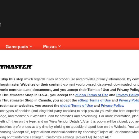
Gamepads
Piezas
iente
 skip this step
which regards rules of proper use and provides privacy information.
By cont
NUEVOS CLIENTES
Thrustmaster Websites or their content
-content you browsed, displayed, downloaded, or p
tronic contracts and documents, and you accept their Terms of Use and Privacy Polic
nico.
Crear una cuenta tiene muchos be
e Thrustmaster Shop in U.S.A., you accept the
eShop Terms of Use
and
Privacy Policy
seguimiento de pedidos y mucho 
e Thrustmaster Shop in Canada, you accept the
eShop Terms of Use
and
Privacy Poli
rustmaster websites, you accept the
global Terms of Use
and
Privacy Policy
.
ent types of cookies (including third-party cookies) to help provide you with the best experien
CREAR UNA CUENTA
ge, and monitor our Websites, and for statistics and advertising. For more information, plea
tting”, then on the type, and on “View Vendor Details”. After this pop-in will be closed, you are 
cookies preferences at any time by clicking on a cookie-shaped icon on the Website. You can
oosing “Accept all”, reject all non-essential cookies by choosing “Reject all”, or choose whi
cking on “Customize settings”. [Customize settings] [Reject All] [Accept All] ”