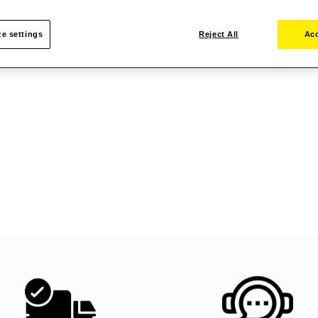
e settings
Reject All
Acc