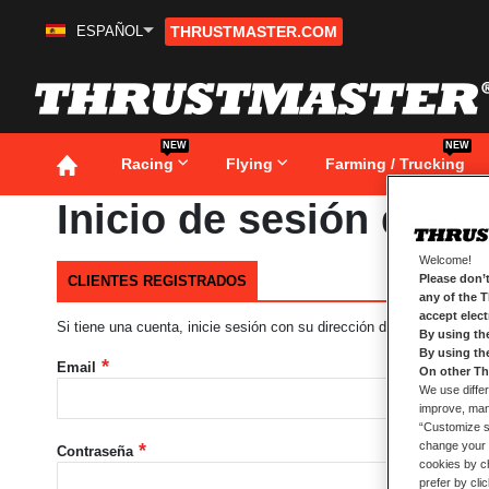
ESPAÑOL
THRUSTMASTER.COM
Ir
al
contenido
NEW
NEW
Racing
Flying
Farming / Trucking
Inicio de sesión de cl
Welcome!
Please don’t
CLIENTES REGISTRADOS
any of the 
accept elec
Si tiene una cuenta, inicie sesión con su dirección de correo electró
By using th
By using th
Email
On other Th
We use differ
improve, mana
“Customize se
change your 
Contraseña
cookies by ch
prefer by cli