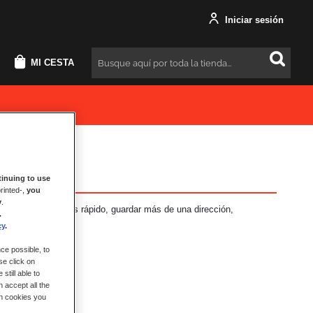
Iniciar sesión
MI CESTA
Buscar
inuing to use
rinted-,
you
y
.
neficios: Pago más rápido, guardar más de una dirección,
.
más.
cy
.
ce possible, to
se click on
still able to
 accept all the
ch cookies you