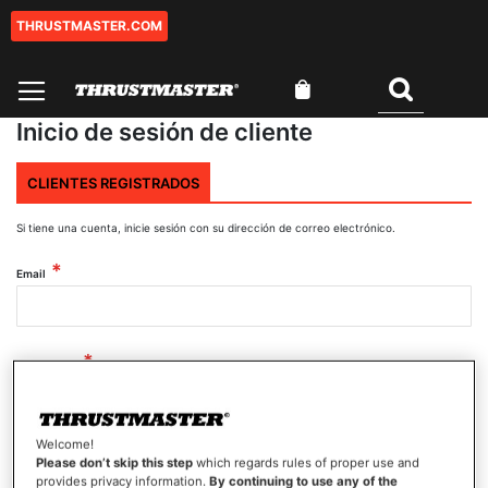
THRUSTMASTER.COM
Ir
al
contenido
Mi cesta
Buscar
Inicio de sesión de cliente
CLIENTES REGISTRADOS
Si tiene una cuenta, inicie sesión con su dirección de correo electrónico.
Email
Contraseña
Welcome!
Mostrar contraseña
Please don’t skip this step
which regards rules of proper use and
provides privacy information.
By continuing to use any of the