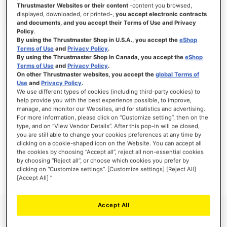
Thrustmaster Websites or their content
-content you browsed,
displayed, downloaded, or printed-,
you accept electronic contracts
and documents, and you accept their Terms of Use and Privacy
Policy
.
INICIAR SESIÓN
By using the Thrustmaster Shop in U.S.A., you accept the
eShop
Terms of Use
and
Privacy Policy
.
¿Olvidó su contraseña?
By using the Thrustmaster Shop in Canada, you accept the
eShop
Terms of Use
and
Privacy Policy
.
On other Thrustmaster websites, you accept the
global Terms of
Use
and
Privacy Policy
.
We use different types of cookies (including third-party cookies) to
help provide you with the best experience possible, to improve,
manage, and monitor our Websites, and for statistics and advertising.
NUEVOS CLIENTES
For more information, please click on “Customize setting”, then on the
type, and on “View Vendor Details”. After this pop-in will be closed,
you are still able to change your cookies preferences at any time by
Crear una cuenta tiene muchos beneficios: Pago más rápido, guardar más de una
dirección, seguimiento de pedidos y mucho más.
clicking on a cookie-shaped icon on the Website. You can accept all
the cookies by choosing “Accept all”, reject all non-essential cookies
by choosing “Reject all”, or choose which cookies you prefer by
CREAR UNA CUENTA
clicking on “Customize settings”. [Customize settings] [Reject All]
[Accept All] ”
Accept All