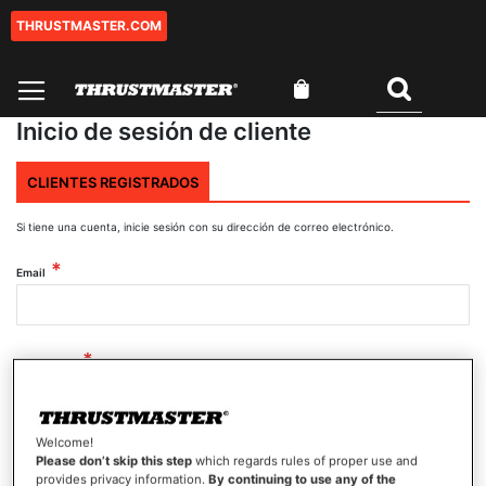
THRUSTMASTER.COM
Ir
al
contenido
Mi cesta
Buscar
Inicio de sesión de cliente
CLIENTES REGISTRADOS
Si tiene una cuenta, inicie sesión con su dirección de correo electrónico.
Email
Contraseña
Welcome!
Mostrar contraseña
Please don’t skip this step
which regards rules of proper use and
provides privacy information.
By continuing to use any of the