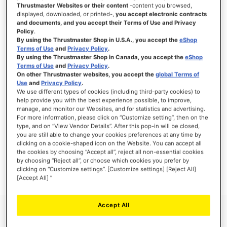
Thrustmaster Websites or their content
-content you browsed,
displayed, downloaded, or printed-,
you accept electronic contracts
and documents, and you accept their Terms of Use and Privacy
Policy
.
INICIAR SESIÓN
By using the Thrustmaster Shop in U.S.A., you accept the
eShop
Terms of Use
and
Privacy Policy
.
¿Olvidó su contraseña?
By using the Thrustmaster Shop in Canada, you accept the
eShop
Terms of Use
and
Privacy Policy
.
On other Thrustmaster websites, you accept the
global Terms of
Use
and
Privacy Policy
.
We use different types of cookies (including third-party cookies) to
help provide you with the best experience possible, to improve,
manage, and monitor our Websites, and for statistics and advertising.
NUEVOS CLIENTES
For more information, please click on “Customize setting”, then on the
type, and on “View Vendor Details”. After this pop-in will be closed,
you are still able to change your cookies preferences at any time by
Crear una cuenta tiene muchos beneficios: Pago más rápido, guardar más de una
dirección, seguimiento de pedidos y mucho más.
clicking on a cookie-shaped icon on the Website. You can accept all
the cookies by choosing “Accept all”, reject all non-essential cookies
by choosing “Reject all”, or choose which cookies you prefer by
CREAR UNA CUENTA
clicking on “Customize settings”. [Customize settings] [Reject All]
[Accept All] ”
Accept All