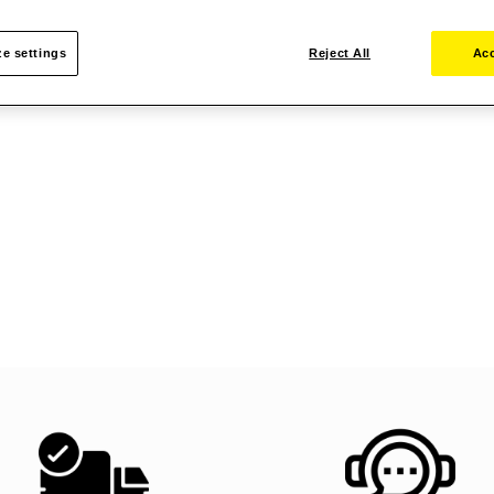
e settings
Reject All
Acc