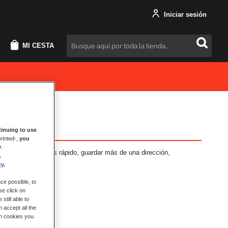
Iniciar sesión
MI CESTA
Buscar
inuing to use
rinted-,
you
y
.
neficios: Pago más rápido, guardar más de una dirección,
.
más.
cy
.
ce possible, to
se click on
still able to
 accept all the
ch cookies you