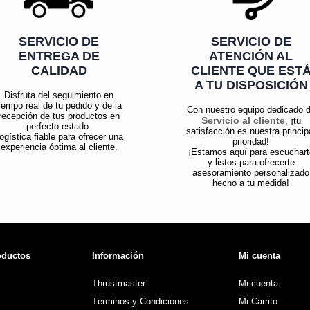
SERVICIO DE
SERVICIO DE
ENTREGA DE
ATENCIÓN AL
CALIDAD
CLIENTE QUE EST
A TU DISPOSICIÓN
Disfruta del seguimiento en
iempo real de tu pedido y de la
Con nuestro equipo dedicado 
recepción de tus productos en
Servicio al cliente
, ¡tu
perfecto estado.
satisfacción es nuestra princip
ogística fiable para ofrecer una
prioridad!
experiencia óptima al cliente.
¡Estamos aquí para escuchart
y listos para ofrecerte
asesoramiento personalizado
hecho a tu medida!
oductos
Información
Mi cuenta
Thrustmaster
Mi cuenta
Términos y Condiciones
Mi Carrito