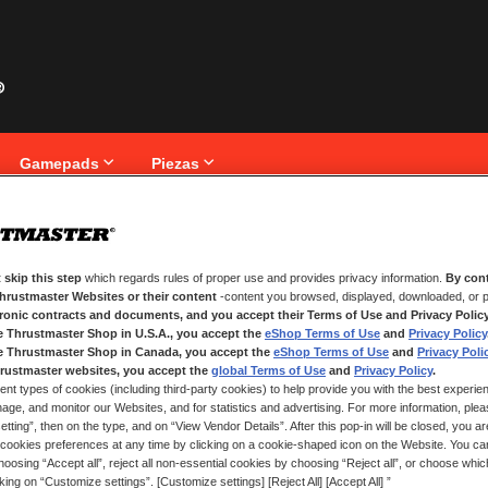
Gamepads
Piezas
iente
 skip this step
which regards rules of proper use and provides privacy information.
By cont
NUEVOS CLIENTES
Thrustmaster Websites or their content
-content you browsed, displayed, downloaded, or p
tronic contracts and documents, and you accept their Terms of Use and Privacy Polic
nico.
Crear una cuenta tiene muchos be
e Thrustmaster Shop in U.S.A., you accept the
eShop Terms of Use
and
Privacy Policy
seguimiento de pedidos y mucho 
e Thrustmaster Shop in Canada, you accept the
eShop Terms of Use
and
Privacy Poli
rustmaster websites, you accept the
global Terms of Use
and
Privacy Policy
.
ent types of cookies (including third-party cookies) to help provide you with the best experien
CREAR UNA CUENTA
ge, and monitor our Websites, and for statistics and advertising. For more information, plea
tting”, then on the type, and on “View Vendor Details”. After this pop-in will be closed, you are 
cookies preferences at any time by clicking on a cookie-shaped icon on the Website. You can
oosing “Accept all”, reject all non-essential cookies by choosing “Reject all”, or choose whi
cking on “Customize settings”. [Customize settings] [Reject All] [Accept All] ”