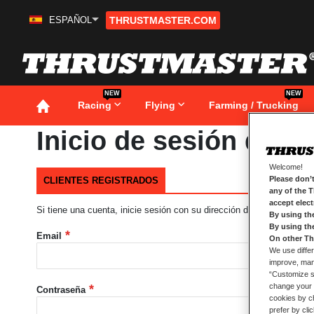
ESPAÑOL
THRUSTMASTER.COM
Ir
al
contenido
NEW
NEW
Racing
Flying
Farming / Trucking
Inicio de sesión de cl
Welcome!
Please don’t
CLIENTES REGISTRADOS
any of the 
accept elec
Si tiene una cuenta, inicie sesión con su dirección de correo electró
By using th
By using th
Email
On other Th
We use differ
improve, mana
“Customize se
change your 
Contraseña
cookies by ch
prefer by cli