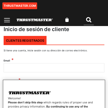
THRUSTMASTER.COM
Ir
al
contenido
Mi cesta
Buscar
Inicio de sesión de cliente
CLIENTES REGISTRADOS
Si tiene una cuenta, inicie sesión con su dirección de correo electrónico.
Email
Contraseña
Welcome!
Mostrar contraseña
Please don’t skip this step
which regards rules of proper use and
provides privacy information.
By continuing to use any of the