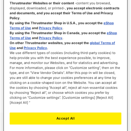
Thrustmaster Websites or their content
-content you browsed,
displayed, downloaded, or printed-,
you accept electronic contracts
and documents, and you accept their Terms of Use and Privacy
Policy
.
INICIAR SESIÓN
By using the Thrustmaster Shop in U.S.A., you accept the
eShop
Terms of Use
and
Privacy Policy
.
¿Olvidó su contraseña?
By using the Thrustmaster Shop in Canada, you accept the
eShop
Terms of Use
and
Privacy Policy
.
On other Thrustmaster websites, you accept the
global Terms of
Use
and
Privacy Policy
.
We use different types of cookies (including third-party cookies) to
help provide you with the best experience possible, to improve,
manage, and monitor our Websites, and for statistics and advertising.
NUEVOS CLIENTES
For more information, please click on “Customize setting”, then on the
type, and on “View Vendor Details”. After this pop-in will be closed,
you are still able to change your cookies preferences at any time by
Crear una cuenta tiene muchos beneficios: Pago más rápido, guardar más de una
dirección, seguimiento de pedidos y mucho más.
clicking on a cookie-shaped icon on the Website. You can accept all
the cookies by choosing “Accept all”, reject all non-essential cookies
by choosing “Reject all”, or choose which cookies you prefer by
CREAR UNA CUENTA
clicking on “Customize settings”. [Customize settings] [Reject All]
[Accept All] ”
Accept All