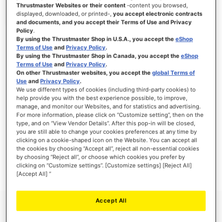
Thrustmaster Websites or their content
-content you browsed,
displayed, downloaded, or printed-,
you accept electronic contracts
and documents, and you accept their Terms of Use and Privacy
Policy
.
INICIAR SESIÓN
By using the Thrustmaster Shop in U.S.A., you accept the
eShop
Terms of Use
and
Privacy Policy
.
¿Olvidó su contraseña?
By using the Thrustmaster Shop in Canada, you accept the
eShop
Terms of Use
and
Privacy Policy
.
On other Thrustmaster websites, you accept the
global Terms of
Use
and
Privacy Policy
.
We use different types of cookies (including third-party cookies) to
help provide you with the best experience possible, to improve,
manage, and monitor our Websites, and for statistics and advertising.
NUEVOS CLIENTES
For more information, please click on “Customize setting”, then on the
type, and on “View Vendor Details”. After this pop-in will be closed,
you are still able to change your cookies preferences at any time by
Crear una cuenta tiene muchos beneficios: Pago más rápido, guardar más de una
dirección, seguimiento de pedidos y mucho más.
clicking on a cookie-shaped icon on the Website. You can accept all
the cookies by choosing “Accept all”, reject all non-essential cookies
by choosing “Reject all”, or choose which cookies you prefer by
CREAR UNA CUENTA
clicking on “Customize settings”. [Customize settings] [Reject All]
[Accept All] ”
Accept All