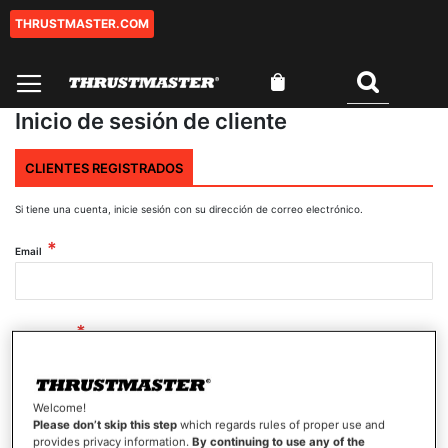
THRUSTMASTER.COM
Ir
al
contenido
Mi cesta
Buscar
Inicio de sesión de cliente
CLIENTES REGISTRADOS
Si tiene una cuenta, inicie sesión con su dirección de correo electrónico.
Email
Contraseña
Welcome!
Mostrar contraseña
Please don’t skip this step
which regards rules of proper use and
provides privacy information.
By continuing to use any of the