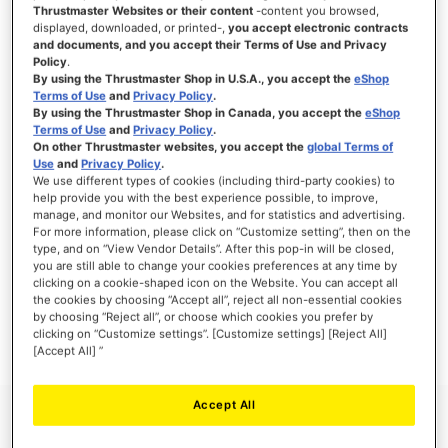
Thrustmaster Websites or their content
-content you browsed,
displayed, downloaded, or printed-,
you accept electronic contracts
and documents, and you accept their Terms of Use and Privacy
Policy
.
INICIAR SESIÓN
By using the Thrustmaster Shop in U.S.A., you accept the
eShop
Terms of Use
and
Privacy Policy
.
¿Olvidó su contraseña?
By using the Thrustmaster Shop in Canada, you accept the
eShop
Terms of Use
and
Privacy Policy
.
On other Thrustmaster websites, you accept the
global Terms of
Use
and
Privacy Policy
.
We use different types of cookies (including third-party cookies) to
help provide you with the best experience possible, to improve,
manage, and monitor our Websites, and for statistics and advertising.
NUEVOS CLIENTES
For more information, please click on “Customize setting”, then on the
type, and on “View Vendor Details”. After this pop-in will be closed,
you are still able to change your cookies preferences at any time by
Crear una cuenta tiene muchos beneficios: Pago más rápido, guardar más de una
dirección, seguimiento de pedidos y mucho más.
clicking on a cookie-shaped icon on the Website. You can accept all
the cookies by choosing “Accept all”, reject all non-essential cookies
by choosing “Reject all”, or choose which cookies you prefer by
CREAR UNA CUENTA
clicking on “Customize settings”. [Customize settings] [Reject All]
[Accept All] ”
Accept All