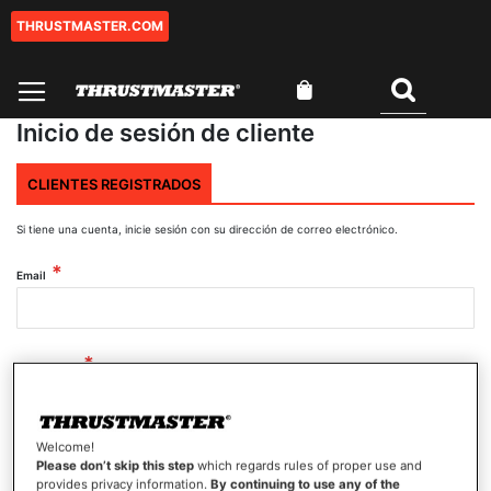
THRUSTMASTER.COM
Ir
al
contenido
Mi cesta
Buscar
Inicio de sesión de cliente
CLIENTES REGISTRADOS
Si tiene una cuenta, inicie sesión con su dirección de correo electrónico.
Email
Contraseña
Welcome!
Mostrar contraseña
Please don’t skip this step
which regards rules of proper use and
provides privacy information.
By continuing to use any of the