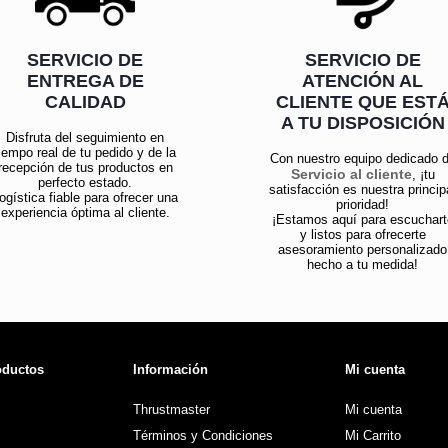
SERVICIO DE
SERVICIO DE
ENTREGA DE
ATENCIÓN AL
CALIDAD
CLIENTE QUE EST
A TU DISPOSICIÓN
Disfruta del seguimiento en
iempo real de tu pedido y de la
Con nuestro equipo dedicado 
recepción de tus productos en
Servicio al cliente
, ¡tu
perfecto estado.
satisfacción es nuestra princip
ogística fiable para ofrecer una
prioridad!
experiencia óptima al cliente.
¡Estamos aquí para escuchart
y listos para ofrecerte
asesoramiento personalizado
hecho a tu medida!
oductos
Información
Mi cuenta
Thrustmaster
Mi cuenta
Términos y Condiciones
Mi Carrito