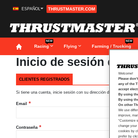
ESPAÑOL
THRUSTMASTER.COM
Ir
al
contenido
NEW
NEW
Racing
Flying
Farming / Trucking
Inicio de sesión de cl
Welcome!
Please don’t
CLIENTES REGISTRADOS
any of the 
accept elec
Si tiene una cuenta, inicie sesión con su dirección de correo electró
By using th
By using th
Email
On other Th
We use differ
improve, mana
“Customize se
change your 
Contraseña
cookies by ch
prefer by cli