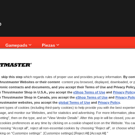
Gamepads
Piezas
iente
 skip this step
which regards rules of proper use and provides privacy information.
By cont
NUEVOS CLIENTES
Thrustmaster Websites or their content
-content you browsed, displayed, downloaded, or p
tronic contracts and documents, and you accept their Terms of Use and Privacy Polic
nico.
Crear una cuenta tiene muchos be
e Thrustmaster Shop in U.S.A., you accept the
eShop Terms of Use
and
Privacy Policy
seguimiento de pedidos y mucho 
e Thrustmaster Shop in Canada, you accept the
eShop Terms of Use
and
Privacy Poli
rustmaster websites, you accept the
global Terms of Use
and
Privacy Policy
.
ent types of cookies (including third-party cookies) to help provide you with the best experien
CREAR UNA CUENTA
ge, and monitor our Websites, and for statistics and advertising. For more information, plea
tting”, then on the type, and on “View Vendor Details”. After this pop-in will be closed, you are 
cookies preferences at any time by clicking on a cookie-shaped icon on the Website. You can
oosing “Accept all”, reject all non-essential cookies by choosing “Reject all”, or choose whi
cking on “Customize settings”. [Customize settings] [Reject All] [Accept All] ”