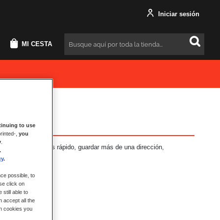
Iniciar sesión
MI CESTA
Buscar
inuing to use
rinted-,
you
y
.
neficios: Pago más rápido, guardar más de una dirección,
.
más.
cy
.
ce possible, to
se click on
still able to
 accept all the
ch cookies you