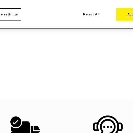
e settings
Reject All
Acc