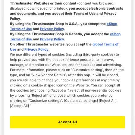
Thrustmaster Websites or their content
-content you browsed,
displayed, downloaded, or printed-,
you accept electronic contracts
and documents, and you accept their Terms of Use and Privacy
Policy
.
INICIAR SESIÓN
By using the Thrustmaster Shop in U.S.A., you accept the
eShop
Terms of Use
and
Privacy Policy
.
¿Olvidó su contraseña?
By using the Thrustmaster Shop in Canada, you accept the
eShop
Terms of Use
and
Privacy Policy
.
On other Thrustmaster websites, you accept the
global Terms of
Use
and
Privacy Policy
.
We use different types of cookies (including third-party cookies) to
help provide you with the best experience possible, to improve,
manage, and monitor our Websites, and for statistics and advertising.
NUEVOS CLIENTES
For more information, please click on “Customize setting”, then on the
type, and on “View Vendor Details”. After this pop-in will be closed,
you are still able to change your cookies preferences at any time by
Crear una cuenta tiene muchos beneficios: Pago más rápido, guardar más de una
dirección, seguimiento de pedidos y mucho más.
clicking on a cookie-shaped icon on the Website. You can accept all
the cookies by choosing “Accept all”, reject all non-essential cookies
by choosing “Reject all”, or choose which cookies you prefer by
CREAR UNA CUENTA
clicking on “Customize settings”. [Customize settings] [Reject All]
[Accept All] ”
Accept All