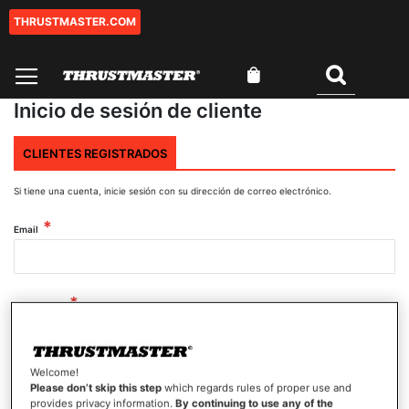
THRUSTMASTER.COM
Ir
al
contenido
Mi cesta
Buscar
Inicio de sesión de cliente
CLIENTES REGISTRADOS
Si tiene una cuenta, inicie sesión con su dirección de correo electrónico.
Email
Contraseña
Welcome!
Mostrar contraseña
Please don’t skip this step
which regards rules of proper use and
provides privacy information.
By continuing to use any of the