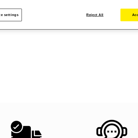
e settings
Reject All
Acc