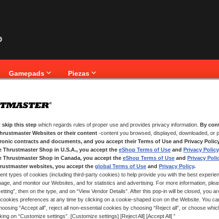
Gamepads
Piezas
iente
 skip this step
which regards rules of proper use and provides privacy information.
By cont
NUEVOS CLIENTES
Thrustmaster Websites or their content
-content you browsed, displayed, downloaded, or p
tronic contracts and documents, and you accept their Terms of Use and Privacy Polic
nico.
Crear una cuenta tiene muchos be
e Thrustmaster Shop in U.S.A., you accept the
eShop Terms of Use
and
Privacy Policy
seguimiento de pedidos y mucho 
e Thrustmaster Shop in Canada, you accept the
eShop Terms of Use
and
Privacy Poli
rustmaster websites, you accept the
global Terms of Use
and
Privacy Policy
.
ent types of cookies (including third-party cookies) to help provide you with the best experien
CREAR UNA CUENTA
ge, and monitor our Websites, and for statistics and advertising. For more information, plea
tting”, then on the type, and on “View Vendor Details”. After this pop-in will be closed, you are 
cookies preferences at any time by clicking on a cookie-shaped icon on the Website. You can
oosing “Accept all”, reject all non-essential cookies by choosing “Reject all”, or choose whi
cking on “Customize settings”. [Customize settings] [Reject All] [Accept All] ”