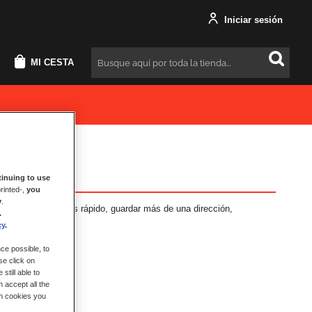
Iniciar sesión
MI CESTA
Buscar
inuing to use
rinted-,
you
y
.
neficios: Pago más rápido, guardar más de una dirección,
.
más.
cy
.
ce possible, to
se click on
still able to
 accept all the
ch cookies you