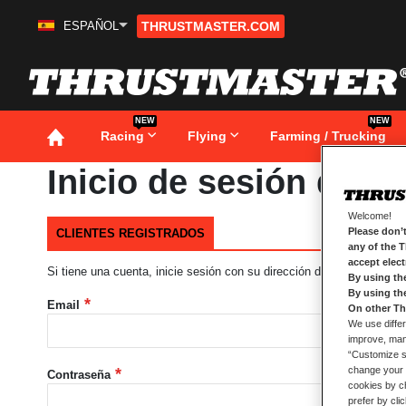
ESPAÑOL
THRUSTMASTER.COM
Ir
al
contenido
NEW
NEW
Racing
Flying
Farming / Trucking
Inicio de sesión de cl
Welcome!
Please don’t
CLIENTES REGISTRADOS
any of the 
accept elec
Si tiene una cuenta, inicie sesión con su dirección de correo electró
By using th
By using th
Email
On other Th
We use differ
improve, mana
“Customize se
change your 
Contraseña
cookies by ch
prefer by cli