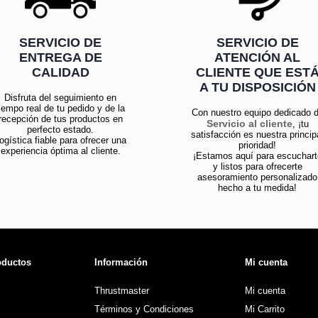
SERVICIO DE
SERVICIO DE
ENTREGA DE
ATENCIÓN AL
CALIDAD
CLIENTE QUE EST
A TU DISPOSICIÓN
Disfruta del seguimiento en
iempo real de tu pedido y de la
Con nuestro equipo dedicado 
recepción de tus productos en
Servicio al cliente
, ¡tu
perfecto estado.
satisfacción es nuestra princip
ogística fiable para ofrecer una
prioridad!
experiencia óptima al cliente.
¡Estamos aquí para escuchart
y listos para ofrecerte
asesoramiento personalizado
hecho a tu medida!
oductos
Información
Mi cuenta
Thrustmaster
Mi cuenta
Términos y Condiciones
Mi Carrito