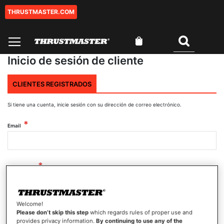
THRUSTMASTER.COM
Ir
al
contenido
Mi cesta
Buscar
Inicio de sesión de cliente
CLIENTES REGISTRADOS
Si tiene una cuenta, inicie sesión con su dirección de correo electrónico.
Email
Contraseña
Welcome!
Mostrar contraseña
Please don’t skip this step
which regards rules of proper use and
provides privacy information.
By continuing to use any of the