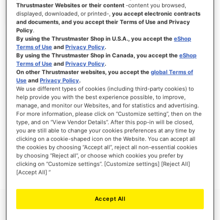
Thrustmaster Websites or their content
-content you browsed,
displayed, downloaded, or printed-,
you accept electronic contracts
and documents, and you accept their Terms of Use and Privacy
Policy
.
INICIAR SESIÓN
By using the Thrustmaster Shop in U.S.A., you accept the
eShop
Terms of Use
and
Privacy Policy
.
¿Olvidó su contraseña?
By using the Thrustmaster Shop in Canada, you accept the
eShop
Terms of Use
and
Privacy Policy
.
On other Thrustmaster websites, you accept the
global Terms of
Use
and
Privacy Policy
.
We use different types of cookies (including third-party cookies) to
help provide you with the best experience possible, to improve,
manage, and monitor our Websites, and for statistics and advertising.
NUEVOS CLIENTES
For more information, please click on “Customize setting”, then on the
type, and on “View Vendor Details”. After this pop-in will be closed,
you are still able to change your cookies preferences at any time by
Crear una cuenta tiene muchos beneficios: Pago más rápido, guardar más de una
dirección, seguimiento de pedidos y mucho más.
clicking on a cookie-shaped icon on the Website. You can accept all
the cookies by choosing “Accept all”, reject all non-essential cookies
by choosing “Reject all”, or choose which cookies you prefer by
CREAR UNA CUENTA
clicking on “Customize settings”. [Customize settings] [Reject All]
[Accept All] ”
Accept All