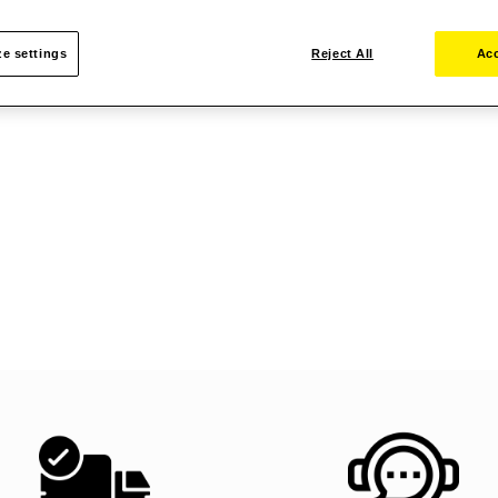
e settings
Reject All
Acc