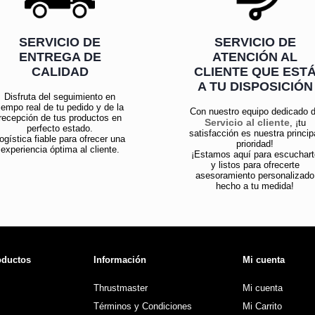
SERVICIO DE
SERVICIO DE
ENTREGA DE
ATENCIÓN AL
CALIDAD
CLIENTE QUE EST
A TU DISPOSICIÓN
Disfruta del seguimiento en
iempo real de tu pedido y de la
Con nuestro equipo dedicado 
recepción de tus productos en
Servicio al cliente
, ¡tu
perfecto estado.
satisfacción es nuestra princip
ogística fiable para ofrecer una
prioridad!
experiencia óptima al cliente.
¡Estamos aquí para escuchart
y listos para ofrecerte
asesoramiento personalizado
hecho a tu medida!
oductos
Información
Mi cuenta
Thrustmaster
Mi cuenta
Términos y Condiciones
Mi Carrito