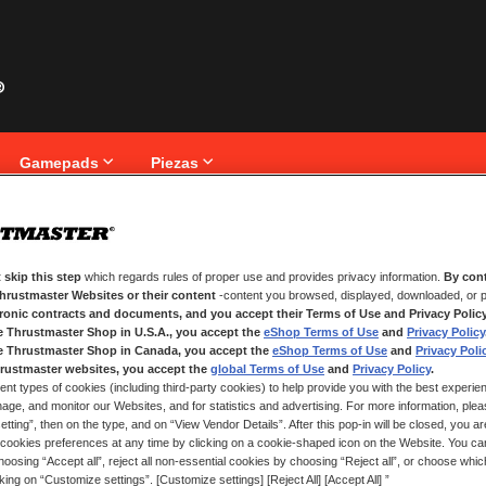
Gamepads
Piezas
iente
 skip this step
which regards rules of proper use and provides privacy information.
By cont
NUEVOS CLIENTES
Thrustmaster Websites or their content
-content you browsed, displayed, downloaded, or p
tronic contracts and documents, and you accept their Terms of Use and Privacy Polic
nico.
Crear una cuenta tiene muchos be
e Thrustmaster Shop in U.S.A., you accept the
eShop Terms of Use
and
Privacy Policy
seguimiento de pedidos y mucho 
e Thrustmaster Shop in Canada, you accept the
eShop Terms of Use
and
Privacy Poli
rustmaster websites, you accept the
global Terms of Use
and
Privacy Policy
.
ent types of cookies (including third-party cookies) to help provide you with the best experien
CREAR UNA CUENTA
ge, and monitor our Websites, and for statistics and advertising. For more information, plea
tting”, then on the type, and on “View Vendor Details”. After this pop-in will be closed, you are 
cookies preferences at any time by clicking on a cookie-shaped icon on the Website. You can
oosing “Accept all”, reject all non-essential cookies by choosing “Reject all”, or choose whi
cking on “Customize settings”. [Customize settings] [Reject All] [Accept All] ”