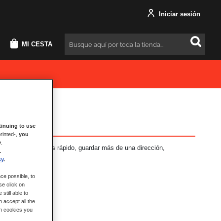
Iniciar sesión
MI CESTA
Buscar
inuing to use
rinted-,
you
y
.
neficios: Pago más rápido, guardar más de una dirección,
.
más.
cy
.
ce possible, to
se click on
still able to
 accept all the
ch cookies you