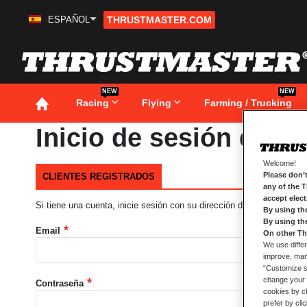
ESPAÑOL
THRUSTMASTER.COM
Ir
al
contenido
NEW
NEW
Racing
Flying
Farming / Trucking
Inicio de sesión de cl
Welcome!
Please don’t
CLIENTES REGISTRADOS
any of the 
accept elec
Si tiene una cuenta, inicie sesión con su dirección de correo electró
By using th
By using th
Email
On other Th
We use differ
improve, mana
“Customize se
change your 
Contraseña
cookies by ch
prefer by cli