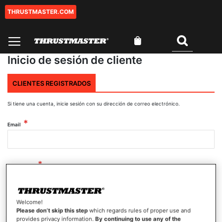
THRUSTMASTER.COM
Ir
al
contenido
Mi cesta
Buscar
Inicio de sesión de cliente
CLIENTES REGISTRADOS
Si tiene una cuenta, inicie sesión con su dirección de correo electrónico.
Email
Contraseña
Welcome!
Mostrar contraseña
Please don’t skip this step
which regards rules of proper use and
provides privacy information.
By continuing to use any of the