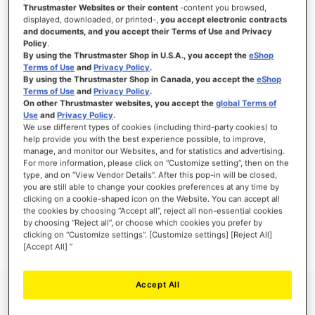
Thrustmaster Websites or their content
-content you browsed,
displayed, downloaded, or printed-,
you accept electronic contracts
and documents, and you accept their Terms of Use and Privacy
Policy
.
INICIAR SESIÓN
By using the Thrustmaster Shop in U.S.A., you accept the
eShop
Terms of Use
and
Privacy Policy
.
¿Olvidó su contraseña?
By using the Thrustmaster Shop in Canada, you accept the
eShop
Terms of Use
and
Privacy Policy
.
On other Thrustmaster websites, you accept the
global Terms of
Use
and
Privacy Policy
.
We use different types of cookies (including third-party cookies) to
help provide you with the best experience possible, to improve,
manage, and monitor our Websites, and for statistics and advertising.
NUEVOS CLIENTES
For more information, please click on “Customize setting”, then on the
type, and on “View Vendor Details”. After this pop-in will be closed,
you are still able to change your cookies preferences at any time by
Crear una cuenta tiene muchos beneficios: Pago más rápido, guardar más de una
dirección, seguimiento de pedidos y mucho más.
clicking on a cookie-shaped icon on the Website. You can accept all
the cookies by choosing “Accept all”, reject all non-essential cookies
by choosing “Reject all”, or choose which cookies you prefer by
CREAR UNA CUENTA
clicking on “Customize settings”. [Customize settings] [Reject All]
[Accept All] ”
Accept All