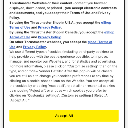
Thrustmaster Websites or their content
-content you browsed,
displayed, downloaded, or printed-,
you accept electronic contracts
and documents, and you accept their Terms of Use and Privacy
Policy
.
INICIAR SESIÓN
By using the Thrustmaster Shop in U.S.A., you accept the
eShop
Terms of Use
and
Privacy Policy
.
¿Olvidó su contraseña?
By using the Thrustmaster Shop in Canada, you accept the
eShop
Terms of Use
and
Privacy Policy
.
On other Thrustmaster websites, you accept the
global Terms of
Use
and
Privacy Policy
.
We use different types of cookies (including third-party cookies) to
help provide you with the best experience possible, to improve,
manage, and monitor our Websites, and for statistics and advertising.
NUEVOS CLIENTES
For more information, please click on “Customize setting”, then on the
type, and on “View Vendor Details”. After this pop-in will be closed,
you are still able to change your cookies preferences at any time by
Crear una cuenta tiene muchos beneficios: Pago más rápido, guardar más de una
dirección, seguimiento de pedidos y mucho más.
clicking on a cookie-shaped icon on the Website. You can accept all
the cookies by choosing “Accept all”, reject all non-essential cookies
by choosing “Reject all”, or choose which cookies you prefer by
CREAR UNA CUENTA
clicking on “Customize settings”. [Customize settings] [Reject All]
[Accept All] ”
Accept All