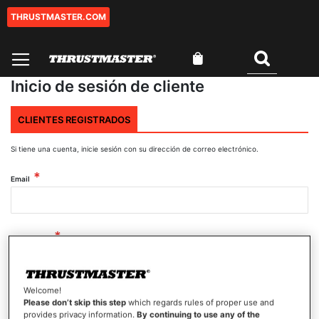
THRUSTMASTER.COM
Ir
al
contenido
Mi cesta
Buscar
Inicio de sesión de cliente
CLIENTES REGISTRADOS
Si tiene una cuenta, inicie sesión con su dirección de correo electrónico.
Email
Contraseña
Welcome!
Mostrar contraseña
Please don’t skip this step
which regards rules of proper use and
provides privacy information.
By continuing to use any of the