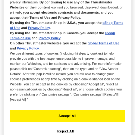
privacy information.
By continuing to use any of the Thrustmaster
Websites or their content
-content you browsed, displayed, downloaded, or
printed-,
you accept electronic contracts and documents, and you
accept their Terms of Use and Privacy Policy
.
By using the Thrustmaster Shop in U.S.A., you accept the
eShop Terms
of Use
and
Privacy Policy
.
By using the Thrustmaster Shop in Canada, you accept the
eShop
Terms of Use
and
Privacy Policy
.
On other Thrustmaster websites, you accept the
global Terms of Use
and
Privacy Policy
.
We use different types of cookies (including third-party cookies) to help
TENHA O CONTROLO TOTAL E DOMINE
provide you with the best experience possible, to improve, manage, and
CADA TAREFA!
monitor our Websites, and for statistics and advertising. For more information,
please click on “Customize setting”, then on the type, and on “View Vendor
Details”. After this pop-in will be closed, you are still able to change your
Tenha o controlo total de qualquer peça de equipamento
cookies preferences at any time by clicking on a cookie-shaped icon on the
agrícola ou maquinaria pesada com o SimTask FarmStick – o
Website. You can accept all the cookies by choosing “Accept all”, reject all
joystick versátil e preciso da Thrustmaster, dotado de 3 eixos
non-essential cookies by choosing “Reject all”, or choose which cookies you
direcionais, um manípulo multifuncional, um acelerador
prefer by clicking on “Customize settings”. [Customize settings] [Reject All]
[Accept All] ”
manual e um painel de controlo tudo-em-um.
Deve ser utilizado com um volante para jogar Farming
Simulator 25 na Xbox Series X|S.
Accept All
Reject All