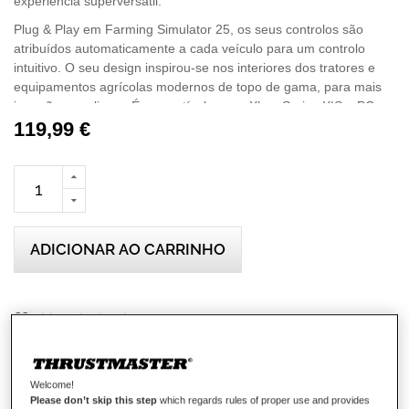
experiência superversátil.
Plug & Play em Farming Simulator 25, os seus controlos são
atribuídos automaticamente a cada veículo para um controlo
intuitivo. O seu design inspirou-se nos interiores dos tratores e
equipamentos agrícolas modernos de topo de gama, para mais
imersão e realismo. É compatível com a Xbox Series X|S e PC
(Windows 11/10) e combina na perfeição com um SimTask
119,99 €
Steering Kit acompanhado por um volante T128 ou T248 (todos
vendidos à parte), para uma cabina do condutor ultracompleta e
imersiva.
Importante: Na Xbox Series X|S, o SimTask FarmStick deve
ser utilizado com um volante para jogar Farming Simulator
ADICIONAR AO CARRINHO
25.
Lista de desejos
Seja o primeiro a avaliar este produto
Detalhes
Welcome!
Please don’t skip this step
which regards rules of proper use and provides