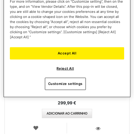
For more information, please click on “Customize setting”, then on the
type, and on “View Vendor Details”. After this pop-in will be closed,
you are still able to change your cookies preferences at any time by
clicking on a cookie-shaped icon on the Website. You can accept all
the cookies by choosing “Accept all”, reject all non-essential cookies
by choosing “Reject all”, or choose which cookies you prefer by
clicking on “Customize settings”. [Customize settings] [Reject All]
[Accept All] ”
Accept All
T248 (XBOX / PC)
Reject All
Customize settings
299,99 €
ADICIONAR AO CARRINHO
LISTA
DE
VISTA