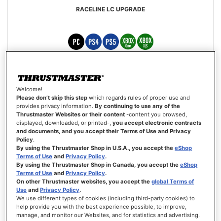
RACELINE LC UPGRADE
139,99 €
Welcome!
Esgotado
Please don’t skip this step
which regards rules of proper use and
provides privacy information.
By continuing to use any of the
Thrustmaster Websites or their content
-content you browsed,
LISTA
displayed, downloaded, or printed-,
you accept electronic contracts
DE
VISTA
DESEJOS
and documents, and you accept their Terms of Use and Privacy
Policy
.
By using the Thrustmaster Shop in U.S.A., you accept the
eShop
Terms of Use
and
Privacy Policy
.
By using the Thrustmaster Shop in Canada, you accept the
eShop
Terms of Use
and
Privacy Policy
.
On other Thrustmaster websites, you accept the
global Terms of
Use
and
Privacy Policy
.
We use different types of cookies (including third-party cookies) to
help provide you with the best experience possible, to improve,
manage, and monitor our Websites, and for statistics and advertising.