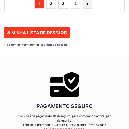
Página
Está
Página
Página
Página
Página
Seguinte
1
2
3
4
de
momento
a
ler
A MINHA LISTA DE DESEJOS
a
página
Não tem nenhum item na sua lista de desejos.
PAGAMENTO SEGURO
Soluções de pagamento 100% seguro, para comprar com total paz
de espírito!
Escolha a proteção 3D Secure ou PayPal para fazer as suas