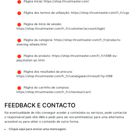
Página inicial: https://shop.thrustmaster.com/
Página dos termos de utilização: https://shop.thrustmaster.com/fr_fr/cgu
Página de início de sessão:
https://shop.thrustmaster.com/fr_fr/customer/account/login/
Página da categoria: https://shop.thrustmaster.com/fr_fr/products-
steering-wheels.html
Página do produto: https://shop.thrustmaster.com/fr_fr/t598-eu-
playstation-pc.html
Página dos resultados da procura:
https://shop.thrustmaster.com/fr_fr/catalogsearch/result/?q=t598
Página do carrinho de compras:
https://shop.thrustmaster.com/fr_fr/checkout/cart/
FEEDBACK E CONTACTO
Na eventualidade de não conseguir aceder a conteúdos ou serviços, pode contactar
o responsável pelo sítio Web e pedir para ser encaminhado(a) para uma alternativa
acessível ou para obter o conteúdo de outra forma.
Clique aqui para enviar uma mensagem.