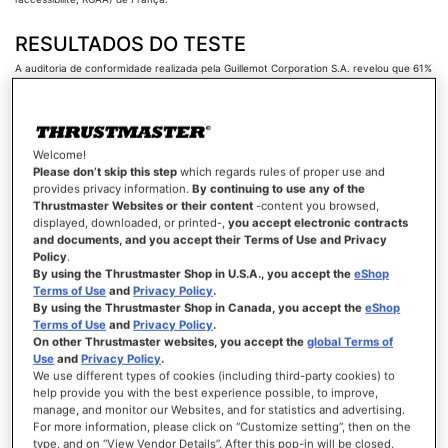
RESULTADOS DO TESTE
A auditoria de conformidade realizada pela Guillemot Corporation S.A. revelou que 61%
dos critérios definidos na versão 4.1.2 das Diretrizes RGAA são cumpridos.
Clique aqui para consultar o relatório de auditoria detalhado.
PREPARAÇÃO DA PRESENTE DECLARAÇÃO
Welcome!
Please don’t skip this step
which regards rules of proper use and
DE ACESSIBILIDADE
provides privacy information.
By continuing to use any of the
A presente declaração foi preparada a 23 de março de 2026.
Thrustmaster Websites or their content
-content you browsed,
displayed, downloaded, or printed-,
you accept electronic contracts
Tecnologias utilizadas para criar este sítio Web
and documents, and you accept their Terms of Use and Privacy
Policy
.
HTML
By using the Thrustmaster Shop in U.S.A., you accept the
eShop
Terms of Use
and
Privacy Policy
.
CSS
By using the Thrustmaster Shop in Canada, you accept the
eShop
Terms of Use
and
Privacy Policy
.
On other Thrustmaster websites, you accept the
global Terms of
JavaScript
Use
and
Privacy Policy
.
Ambiente de teste
We use different types of cookies (including third-party cookies) to
help provide you with the best experience possible, to improve,
Foram realizadas verificações de representação de conteúdos de acordo com a
combinação estabelecida na base de referência RGAA, utilizando as seguintes
manage, and monitor our Websites, and for statistics and advertising.
versões:
For more information, please click on “Customize setting”, then on the
type, and on “View Vendor Details”. After this pop-in will be closed,