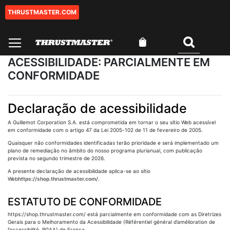
THRUSTMASTER.COM
Ir
para
o
O Meu Carrinho
Conteúdo
Pesquisar
ACESSIBILIDADE: PARCIALMENTE EM
CONFORMIDADE
Declaração de acessibilidade
A Guillemot Corporation S.A. está comprometida em tornar o seu sítio Web acessível
em conformidade com o artigo 47 da Lei 2005-102 de 11 de fevereiro de 2005.
Quaisquer não conformidades identificadas terão prioridade e será implementado um
plano de remediação no âmbito do nosso programa plurianual, com publicação
prevista no segundo trimestre de 2026.
A presente declaração de acessibilidade aplica-se ao sítio
Web
https://shop.thrustmaster.com/
.
ESTATUTO DE CONFORMIDADE
https://shop.thrustmaster.com/ está parcialmente em conformidade com as Diretrizes
Gerais para o Melhoramento da Acessibilidade (Référentiel général d’amélioration de
l’accessibilité, RGAA) de França.