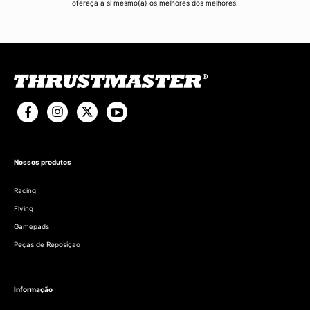
ofereça a si mesmo(a) os melhores dos melhores!
Nossos produtos
Racing
Flying
Gamepads
Peças de Reposiçao
Informação