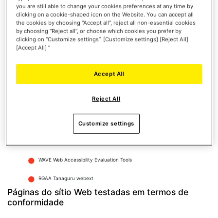
you are still able to change your cookies preferences at any time by
Em dispositivos móveis Android, com Google Chrome e Talkback
clicking on a cookie-shaped icon on the Website. You can accept all
the cookies by choosing “Accept all”, reject all non-essential cookies
Em computadores macOS, com Safari e VoiceOver
by choosing “Reject all”, or choose which cookies you prefer by
clicking on “Customize settings”. [Customize settings] [Reject All]
Em computadores Windows, com Firefox e JAWS
[Accept All] ”
Em computadores Windows, com Firefox e NVDA
Accept All
Ferramentas utilizadas para avaliar a
acessibilidade
Reject All
Web Developer Toolbar
Validador W3C HTML
Customize settings
WCAG Contrast Checker
WAVE Web Accessibility Evaluation Tools
RGAA Tanaguru webext
Páginas do sítio Web testadas em termos de
conformidade