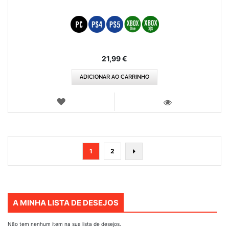
21,99 €
ADICIONAR AO CARRINHO
LISTA
DE
VISTA
DESEJOS
Página
Está
Página
Página
Seguinte
1
2
de
momento
a
ler
A MINHA LISTA DE DESEJOS
a
página
Não tem nenhum item na sua lista de desejos.