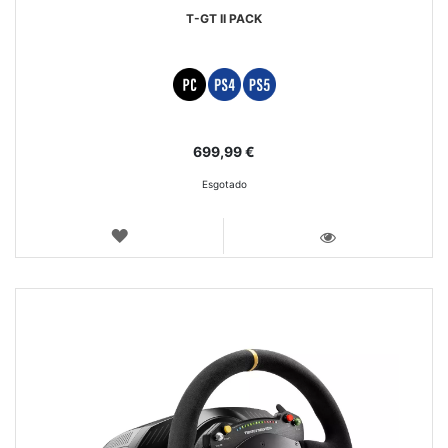
T-GT II PACK
699,99 €
Esgotado
LISTA
DE
VISTA
DESEJOS