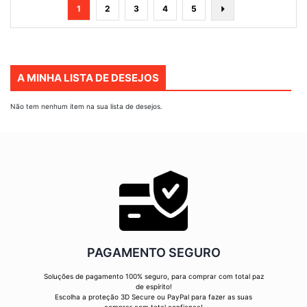
Página
Está
Página
Página
Página
Página
Página
Seguinte
1
2
3
4
5
de
momento
a
ler
A MINHA LISTA DE DESEJOS
a
página
Não tem nenhum item na sua lista de desejos.
PAGAMENTO SEGURO
Soluções de pagamento 100% seguro, para comprar com total paz
de espírito!
Escolha a proteção 3D Secure ou PayPal para fazer as suas