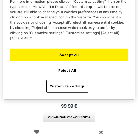
For more information, please click on “Customize setting”, then on the
type, and on “View Vendor Details”. After this pop-in will be closed,
you are still able to change your cookies preferences at any time by
clicking on a cookie-shaped icon on the Website. You can accept all
the cookies by choosing “Accept all”, reject all non-essential cookies
by choosing “Reject all”, or choose which cookies you prefer by
clicking on “Customize settings”. [Customize settings] [Reject All]
[Accept All] ”
Accept All
T98 FERRARI 296 GTB
Reject All
Customize settings
99,99 €
ADICIONAR AO CARRINHO
LISTA
DE
VISTA