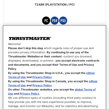
T248R (PLAYSTATION / PC)
299,99 €
Welcome!
ADICIONAR AO CARRINHO
Please don’t skip this step
which regards rules of proper use and
provides privacy information.
By continuing to use any of the
Thrustmaster Websites or their content
-content you browsed,
LISTA
displayed, downloaded, or printed-,
you accept electronic contracts
DE
VISTA
DESEJOS
and documents, and you accept their Terms of Use and Privacy
Policy
.
By using the Thrustmaster Shop in U.S.A., you accept the
eShop
Terms of Use
and
Privacy Policy
.
By using the Thrustmaster Shop in Canada, you accept the
eShop
Terms of Use
and
Privacy Policy
.
On other Thrustmaster websites, you accept the
global Terms of
Use
and
Privacy Policy
.
We use different types of cookies (including third-party cookies) to
help provide you with the best experience possible, to improve,
manage, and monitor our Websites, and for statistics and advertising.