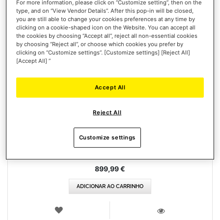
For more information, please click on “Customize setting”, then on the
type, and on “View Vendor Details”. After this pop-in will be closed,
you are still able to change your cookies preferences at any time by
clicking on a cookie-shaped icon on the Website. You can accept all
the cookies by choosing “Accept all”, reject all non-essential cookies
by choosing “Reject all”, or choose which cookies you prefer by
clicking on “Customize settings”. [Customize settings] [Reject All]
[Accept All] ”
Accept All
T818 FERRARI 488 GT3 SIMULATOR
Reject All
Customize settings
899,99 €
ADICIONAR AO CARRINHO
LISTA
DE
VISTA