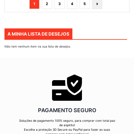
Página
Está
Página
Página
Página
Página
Página
Seguinte
1
2
3
4
5
de
momento
a
ler
A MINHA LISTA DE DESEJOS
a
página
Não tem nenhum item na sua lista de desejos.
PAGAMENTO SEGURO
Soluções de pagamento 100% seguro, para comprar com total paz
de espírito!
Escolha a proteção 3D Secure ou PayPal para fazer as suas