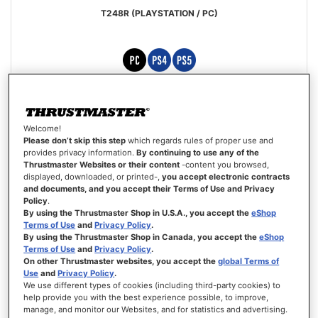
T248R (PLAYSTATION / PC)
299,99 €
Welcome!
ADICIONAR AO CARRINHO
Please don’t skip this step
which regards rules of proper use and
provides privacy information.
By continuing to use any of the
Thrustmaster Websites or their content
-content you browsed,
LISTA
displayed, downloaded, or printed-,
you accept electronic contracts
DE
VISTA
DESEJOS
and documents, and you accept their Terms of Use and Privacy
Policy
.
By using the Thrustmaster Shop in U.S.A., you accept the
eShop
Terms of Use
and
Privacy Policy
.
By using the Thrustmaster Shop in Canada, you accept the
eShop
Terms of Use
and
Privacy Policy
.
On other Thrustmaster websites, you accept the
global Terms of
Use
and
Privacy Policy
.
We use different types of cookies (including third-party cookies) to
help provide you with the best experience possible, to improve,
manage, and monitor our Websites, and for statistics and advertising.