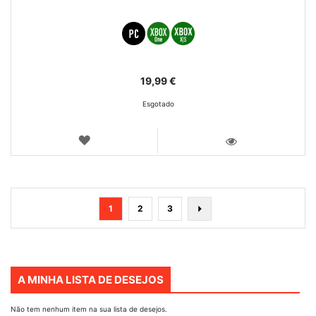
19,99 €
Esgotado
LISTA
DE
VISTA
DESEJOS
Página
Está
Página
Página
Página
Seguinte
1
2
3
de
momento
a
ler
A MINHA LISTA DE DESEJOS
a
página
Não tem nenhum item na sua lista de desejos.