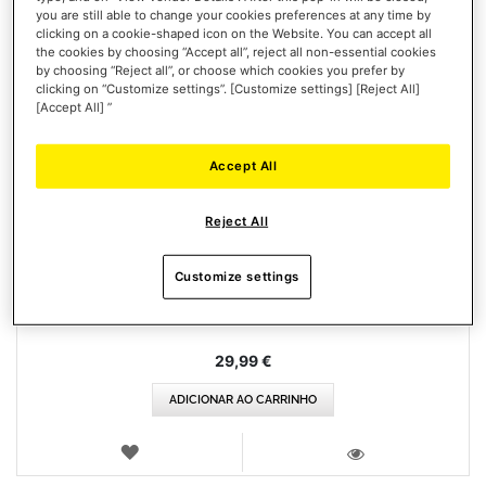
you are still able to change your cookies preferences at any time by
clicking on a cookie-shaped icon on the Website. You can accept all
the cookies by choosing “Accept all”, reject all non-essential cookies
by choosing “Reject all”, or choose which cookies you prefer by
clicking on “Customize settings”. [Customize settings] [Reject All]
[Accept All] ”
Accept All
ESWAP X FIGHTING PACK
Reject All
Customize settings
29,99 €
ADICIONAR AO CARRINHO
LISTA
DE
VISTA
DESEJOS