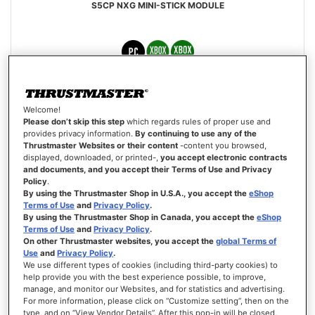
S5CP NXG MINI-STICK MODULE
19,99 €
Welcome!
Please don’t skip this step
which regards rules of proper use and
ADICIONAR AO CARRINHO
provides privacy information.
By continuing to use any of the
Thrustmaster Websites or their content
-content you browsed,
LISTA
displayed, downloaded, or printed-,
you accept electronic contracts
DE
and documents, and you accept their Terms of Use and Privacy
VISTA
DESEJOS
Policy
.
By using the Thrustmaster Shop in U.S.A., you accept the
eShop
Terms of Use
and
Privacy Policy
.
By using the Thrustmaster Shop in Canada, you accept the
eShop
Terms of Use
and
Privacy Policy
.
On other Thrustmaster websites, you accept the
global Terms of
Use
and
Privacy Policy
.
We use different types of cookies (including third-party cookies) to
help provide you with the best experience possible, to improve,
manage, and monitor our Websites, and for statistics and advertising.
For more information, please click on “Customize setting”, then on the
type, and on “View Vendor Details”. After this pop-in will be closed,