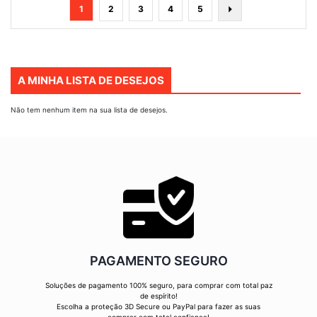
Página
Está
Página
Página
Página
Página
Página
Seguinte
1
2
3
4
5
de
momento
a
ler
A MINHA LISTA DE DESEJOS
a
página
Não tem nenhum item na sua lista de desejos.
PAGAMENTO SEGURO
Soluções de pagamento 100% seguro, para comprar com total paz
de espírito!
Escolha a proteção 3D Secure ou PayPal para fazer as suas