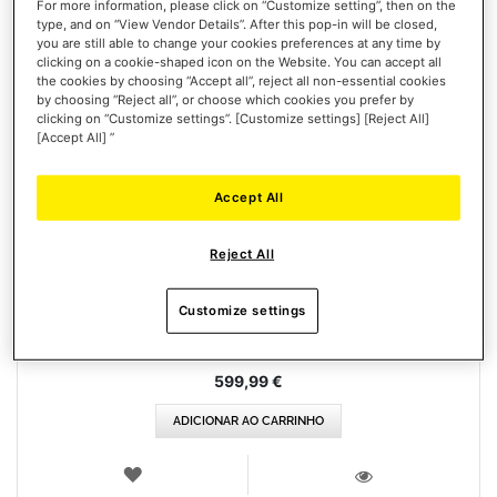
For more information, please click on “Customize setting”, then on the
type, and on “View Vendor Details”. After this pop-in will be closed,
you are still able to change your cookies preferences at any time by
clicking on a cookie-shaped icon on the Website. You can accept all
the cookies by choosing “Accept all”, reject all non-essential cookies
by choosing “Reject all”, or choose which cookies you prefer by
clicking on “Customize settings”. [Customize settings] [Reject All]
[Accept All] ”
Accept All
HOTAS WARTHOG AVA EDITION
Reject All
Customize settings
599,99 €
ADICIONAR AO CARRINHO
LISTA
DE
VISTA