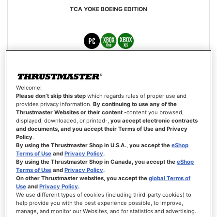
TCA YOKE BOEING EDITION
399,99 €
Welcome!
ADICIONAR AO CARRINHO
Please don’t skip this step
which regards rules of proper use and
provides privacy information.
By continuing to use any of the
Thrustmaster Websites or their content
-content you browsed,
LISTA
displayed, downloaded, or printed-,
you accept electronic contracts
DE
VISTA
DESEJOS
and documents, and you accept their Terms of Use and Privacy
Policy
.
By using the Thrustmaster Shop in U.S.A., you accept the
eShop
Terms of Use
and
Privacy Policy
.
By using the Thrustmaster Shop in Canada, you accept the
eShop
Terms of Use
and
Privacy Policy
.
On other Thrustmaster websites, you accept the
global Terms of
Use
and
Privacy Policy
.
We use different types of cookies (including third-party cookies) to
help provide you with the best experience possible, to improve,
manage, and monitor our Websites, and for statistics and advertising.