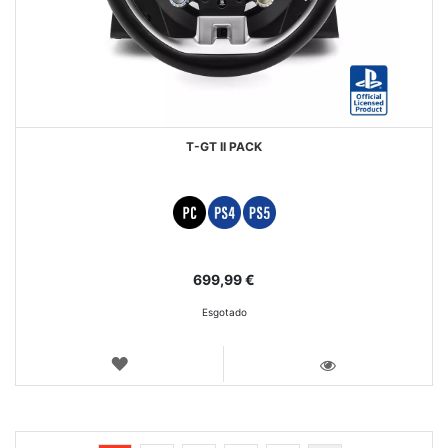
T-GT II PACK
699,99 €
Esgotado
LISTA
DE
VISTA
DESEJOS