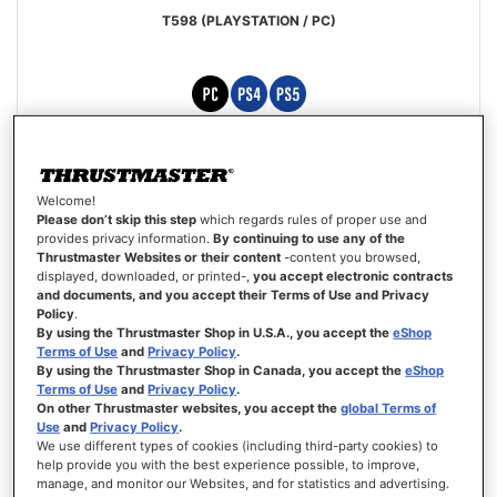
T598 (PLAYSTATION / PC)
Special
429,99 €
499,99 €
Price
Welcome!
ADICIONAR AO CARRINHO
Please don’t skip this step
which regards rules of proper use and
provides privacy information.
By continuing to use any of the
Thrustmaster Websites or their content
-content you browsed,
LISTA
displayed, downloaded, or printed-,
you accept electronic contracts
DE
VISTA
DESEJOS
and documents, and you accept their Terms of Use and Privacy
Policy
.
By using the Thrustmaster Shop in U.S.A., you accept the
eShop
Terms of Use
and
Privacy Policy
.
By using the Thrustmaster Shop in Canada, you accept the
eShop
Terms of Use
and
Privacy Policy
.
On other Thrustmaster websites, you accept the
global Terms of
Use
and
Privacy Policy
.
We use different types of cookies (including third-party cookies) to
help provide you with the best experience possible, to improve,
manage, and monitor our Websites, and for statistics and advertising.