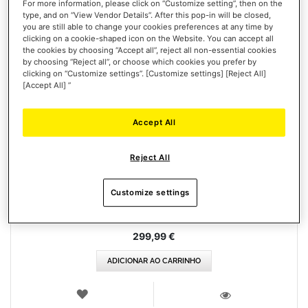
For more information, please click on “Customize setting”, then on the
type, and on “View Vendor Details”. After this pop-in will be closed,
you are still able to change your cookies preferences at any time by
clicking on a cookie-shaped icon on the Website. You can accept all
the cookies by choosing “Accept all”, reject all non-essential cookies
by choosing “Reject all”, or choose which cookies you prefer by
clicking on “Customize settings”. [Customize settings] [Reject All]
[Accept All] ”
Accept All
T248R (PLAYSTATION / PC)
Reject All
Customize settings
299,99 €
ADICIONAR AO CARRINHO
LISTA
DE
VISTA