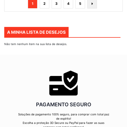
Página
Está
Página
Página
Página
Página
Página
Seguinte
1
2
3
4
5
de
momento
a
ler
A MINHA LISTA DE DESEJOS
a
página
Não tem nenhum item na sua lista de desejos.
PAGAMENTO SEGURO
Soluções de pagamento 100% seguro, para comprar com total paz
de espírito!
Escolha a proteção 3D Secure ou PayPal para fazer as suas