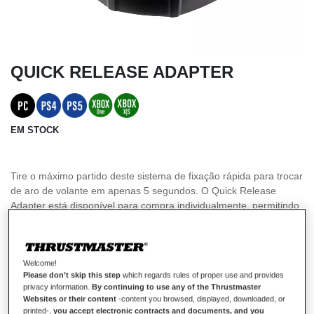
QUICK RELEASE ADAPTER
EM STOCK
Tire o máximo partido deste sistema de fixação rápida para trocar
de aro de volante em apenas 5 segundos. O Quick Release
Adapter está disponível para compra individualmente, permitindo
aos jogadores equiparem todos os seus aros de volantes
Thrustmaster com este novo sistema de fixação e trocarem de
aro de volante com uma rapidez incrível enquanto jogam.
Welcome!
Compatível com a Base T598 Direct Axial Drive + T818 Direct
Please don’t skip this step
which regards rules of proper use and provides
Drive Base (vendido à parte)
privacy information.
By continuing to use any of the Thrustmaster
Websites or their content
-content you browsed, displayed, downloaded, or
Lista de aros de volantes Thrustmaster compatíveis disponível no
printed-,
you accept electronic contracts and documents, and you