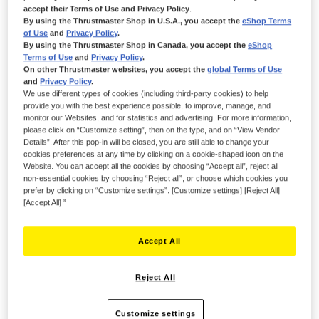
sítio Web de suporte técnico da Thrustmaster
accept their Terms of Use and Privacy Policy
.
By using the Thrustmaster Shop in U.S.A., you accept the
eShop Terms
of Use
and
Privacy Policy
.
By using the Thrustmaster Shop in Canada, you accept the
eShop
Terms of Use
and
Privacy Policy
.
34,99 €
On other Thrustmaster websites, you accept the
global Terms of Use
and
Privacy Policy
.
We use different types of cookies (including third-party cookies) to help
provide you with the best experience possible, to improve, manage, and
monitor our Websites, and for statistics and advertising. For more information,
please click on “Customize setting”, then on the type, and on “View Vendor
Details”. After this pop-in will be closed, you are still able to change your
cookies preferences at any time by clicking on a cookie-shaped icon on the
ADICIONAR AO CARRINHO
Website. You can accept all the cookies by choosing “Accept all”, reject all
non-essential cookies by choosing “Reject all”, or choose which cookies you
prefer by clicking on “Customize settings”. [Customize settings] [Reject All]
[Accept All] ”
Lista de desejos
Seja o primeiro a avaliar este produto
Accept All
Detalhes
Reject All
Customize settings