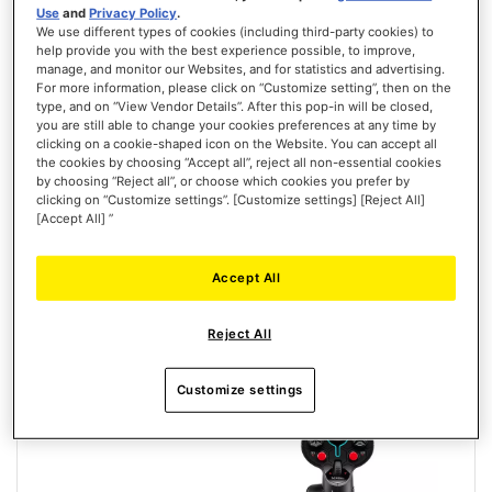
Use
and
Privacy Policy
.
We use different types of cookies (including third-party cookies) to
help provide you with the best experience possible, to improve,
manage, and monitor our Websites, and for statistics and advertising.
SOL-R 1 FLIGHTSTICK
For more information, please click on “Customize setting”, then on the
type, and on “View Vendor Details”. After this pop-in will be closed,
you are still able to change your cookies preferences at any time by
clicking on a cookie-shaped icon on the Website. You can accept all
the cookies by choosing “Accept all”, reject all non-essential cookies
by choosing “Reject all”, or choose which cookies you prefer by
clicking on “Customize settings”. [Customize settings] [Reject All]
[Accept All] ”
179,99 €
ADICIONAR AO CARRINHO
Accept All
LISTA
DE
Reject All
VISTA
DESEJOS
Customize settings