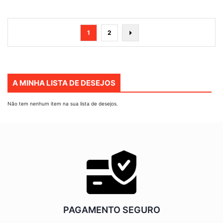
Página
Está
Página
Página
Seguinte
1
2
de
momento
a
ler
A MINHA LISTA DE DESEJOS
a
página
Não tem nenhum item na sua lista de desejos.
PAGAMENTO SEGURO