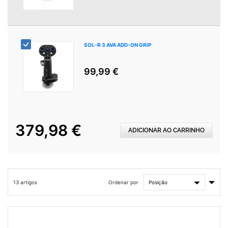
SOL-R 3 AVA ADD-ON GRIP
99,99 €
379,98 €
ADICIONAR AO CARRINHO
Defin
Ordenar por
13
artigos
Orde
Cres