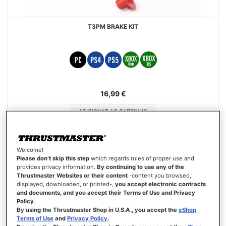
T3PM BRAKE KIT
16,99 €
ADICIONAR AO CARRINHO
LISTA
DE
VISTA
Welcome!
DESEJOS
Please don’t skip this step
which regards rules of proper use and
provides privacy information.
By continuing to use any of the
Thrustmaster Websites or their content
-content you browsed,
displayed, downloaded, or printed-,
you accept electronic contracts
and documents, and you accept their Terms of Use and Privacy
Policy
.
By using the Thrustmaster Shop in U.S.A., you accept the
eShop
Terms of Use
and
Privacy Policy
.