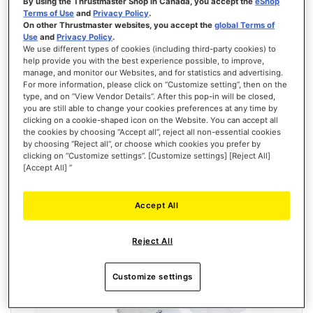
By using the Thrustmaster Shop in Canada, you accept the
eShop
Terms of Use
and
Privacy Policy
.
On other Thrustmaster websites, you accept the
global Terms of
Use
and
Privacy Policy
.
We use different types of cookies (including third-party cookies) to
help provide you with the best experience possible, to improve,
T3PM PEDAL SCREWS
manage, and monitor our Websites, and for statistics and advertising.
For more information, please click on “Customize setting”, then on the
type, and on “View Vendor Details”. After this pop-in will be closed,
you are still able to change your cookies preferences at any time by
clicking on a cookie-shaped icon on the Website. You can accept all
the cookies by choosing “Accept all”, reject all non-essential cookies
by choosing “Reject all”, or choose which cookies you prefer by
3,99 €
clicking on “Customize settings”. [Customize settings] [Reject All]
[Accept All] ”
ADICIONAR AO CARRINHO
Accept All
LISTA
DE
VISTA
DESEJOS
Reject All
Customize settings