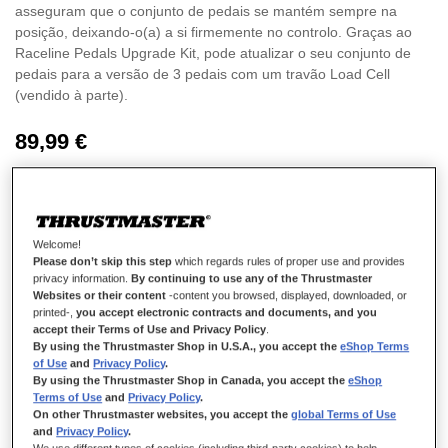
asseguram que o conjunto de pedais se mantém sempre na
posição, deixando-o(a) a si firmemente no controlo. Graças ao
Raceline Pedals Upgrade Kit, pode atualizar o seu conjunto de
pedais para a versão de 3 pedais com um travão Load Cell
(vendido à parte).
O Raceline Pedals LTE é compatível com todos os volantes de
89,99 €
efeitos Force Feedback Thrustmaster (exceto o T500) na PS5,
PS4, Xbox One, Xbox Series X|S e PC (Windows 10/11).
Welcome!
Please don’t skip this step
which regards rules of proper use and provides
ADICIONAR AO CARRINHO
privacy information.
By continuing to use any of the Thrustmaster
Websites or their content
-content you browsed, displayed, downloaded, or
printed-,
you accept electronic contracts and documents, and you
accept their Terms of Use and Privacy Policy
.
By using the Thrustmaster Shop in U.S.A., you accept the
eShop Terms
Lista de desejos
of Use
and
Privacy Policy
.
By using the Thrustmaster Shop in Canada, you accept the
eShop
Seja o primeiro a avaliar este produto
Terms of Use
and
Privacy Policy
.
On other Thrustmaster websites, you accept the
global Terms of Use
Detalhes
and
Privacy Policy
.
We use different types of cookies (including third-party cookies) to help