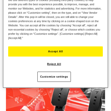
provide you with the best experience possible, to improve, manage, and
monitor our Websites, and for statistics and advertising. For more information,
please click on “Customize setting”, then on the type, and on “View Vendor
CONJUNTO DE PEDAIS MODULAR E
Details”. After this pop-in will be closed, you are still able to change your
ESCALÁVEL
cookies preferences at any time by clicking on a cookie-shaped icon on the
Website. You can accept all the cookies by choosing “Accept all”, reject all
O Raceline Pedals LTE (Long Term Evolution) é um conjunto
non-essential cookies by choosing “Reject all”, or choose which cookies you
prefer by clicking on “Customize settings”. [Customize settings] [Reject All]
de 2 pedais dotado de sensores H.E.A.R.T., garantindo
[Accept All] ”
precisão e longevidade. Com a sua estrutura 100% de metal, é
um conjunto de pedais excecional que lhe permite progredir e
representa um investimento a longo prazo.
Accept All
Reject All
Customize settings