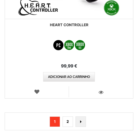
HEART CONTROLLER
99,99 €
ADICIONAR AO CARRINHO
LISTA
DE
VISTA
DESEJOS
Página
Está
Página
Página
Seguinte
1
2
de
momento