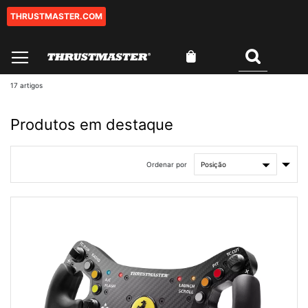
THRUSTMASTER.COM
Ir
para
o
O Meu Carrinho
Conteúdo
Pesquisar
17
artigos
Produtos em destaque
Defin
Ordenar por
Orde
Cres