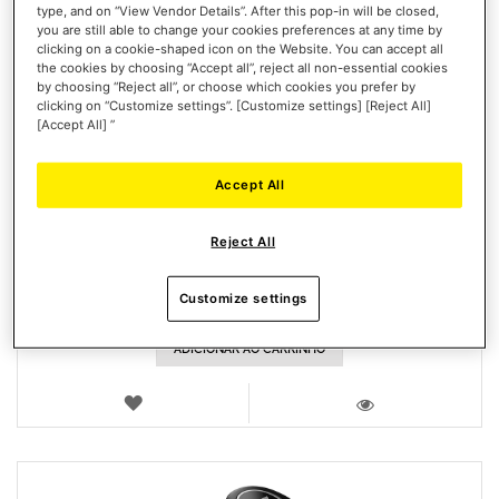
type, and on “View Vendor Details”. After this pop-in will be closed,
you are still able to change your cookies preferences at any time by
clicking on a cookie-shaped icon on the Website. You can accept all
the cookies by choosing “Accept all”, reject all non-essential cookies
by choosing “Reject all”, or choose which cookies you prefer by
clicking on “Customize settings”. [Customize settings] [Reject All]
[Accept All] ”
T248 (XBOX / PC)
Accept All
Reject All
Customize settings
299,99 €
ADICIONAR AO CARRINHO
LISTA
DE
VISTA
DESEJOS