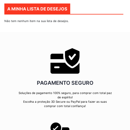
a
A MINHA LISTA DE DESEJOS
ler
a
Não tem nenhum item na sua lista de desejos.
página
PAGAMENTO SEGURO
Soluções de pagamento 100% seguro, para comprar com total paz
de espírito!
Escolha a proteção 3D Secure ou PayPal para fazer as suas
comprar com total confiança!