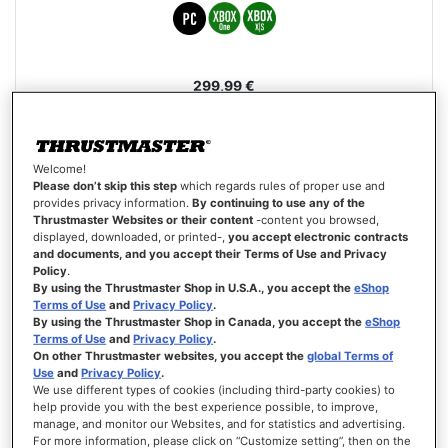
299,99 €
ADICIONAR AO CARRINHO
Welcome!
LISTA
DE
Please don’t skip this step
which regards rules of proper use and
VISTA
DESEJOS
provides privacy information.
By continuing to use any of the
Thrustmaster Websites or their content
-content you browsed,
displayed, downloaded, or printed-,
you accept electronic contracts
and documents, and you accept their Terms of Use and Privacy
Policy
.
By using the Thrustmaster Shop in U.S.A., you accept the
eShop
Terms of Use
and
Privacy Policy
.
By using the Thrustmaster Shop in Canada, you accept the
eShop
Terms of Use
and
Privacy Policy
.
On other Thrustmaster websites, you accept the
global Terms of
Use
and
Privacy Policy
.
We use different types of cookies (including third-party cookies) to
help provide you with the best experience possible, to improve,
manage, and monitor our Websites, and for statistics and advertising.
For more information, please click on “Customize setting”, then on the