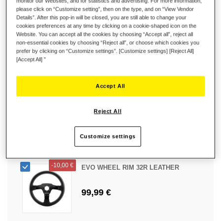
monitor our Websites, and for statistics and advertising. For more information,
-
10,00 €
EVO WHEEL RIM 31U LEATHER
please click on “Customize setting”, then on the type, and on “View Vendor
Details”. After this pop-in will be closed, you are still able to change your
cookies preferences at any time by clicking on a cookie-shaped icon on the
89,99 €
Website. You can accept all the cookies by choosing “Accept all”, reject all
non-essential cookies by choosing “Reject all”, or choose which cookies you
prefer by clicking on “Customize settings”. [Customize settings] [Reject All]
[Accept All] ”
-
10,00 €
Accept All
EVO WHEEL RIM 31D LEATHER
99,99 €
Reject All
Customize settings
-
10,00 €
EVO WHEEL RIM 32R LEATHER
99,99 €