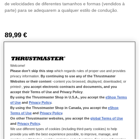
de velocidades de diferentes tamanhos e formas (vendidos à
parte) para se adequarem a qualquer estilo de condução.
89,99 €
Welcome!
Please don’t skip this step
which regards rules of proper use and provides
ADICIONAR AO CARRINHO
privacy information.
By continuing to use any of the Thrustmaster
Websites or their content
-content you browsed, displayed, downloaded, or
printed-,
you accept electronic contracts and documents, and you
accept their Terms of Use and Privacy Policy
.
By using the Thrustmaster Shop in U.S.A., you accept the
eShop Terms
Lista de desejos
of Use
and
Privacy Policy
.
By using the Thrustmaster Shop in Canada, you accept the
eShop
Seja o primeiro a avaliar este produto
Terms of Use
and
Privacy Policy
.
On other Thrustmaster websites, you accept the
global Terms of Use
Comprar juntos
and
Privacy Policy
.
We use different types of cookies (including third-party cookies) to help
-
30,00 €
provide you with the best experience possible, to improve, manage, and