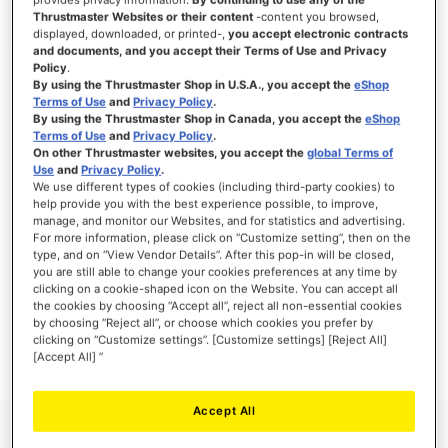
Thrustmaster Websites or their content
-content you browsed,
displayed, downloaded, or printed-,
you accept electronic contracts
and documents, and you accept their Terms of Use and Privacy
Policy
.
INICIAR SESSÃO
By using the Thrustmaster Shop in U.S.A., you accept the
eShop
Terms of Use
and
Privacy Policy
.
Esqueceu-se da Palavra-passe?
By using the Thrustmaster Shop in Canada, you accept the
eShop
Terms of Use
and
Privacy Policy
.
On other Thrustmaster websites, you accept the
global Terms of
Use
and
Privacy Policy
.
We use different types of cookies (including third-party cookies) to
help provide you with the best experience possible, to improve,
manage, and monitor our Websites, and for statistics and advertising.
NOVOS CLIENTES
For more information, please click on “Customize setting”, then on the
type, and on “View Vendor Details”. After this pop-in will be closed,
Criar uma conta online tem muitas vantagens: finalizar as encomendas mais
you are still able to change your cookies preferences at any time by
rapidamente, gravar mais que uma morada, seguir o estado das suas encomendas e
clicking on a cookie-shaped icon on the Website. You can accept all
muito mais.
the cookies by choosing “Accept all”, reject all non-essential cookies
by choosing “Reject all”, or choose which cookies you prefer by
clicking on “Customize settings”. [Customize settings] [Reject All]
CRIAR UMA CONTA
[Accept All] ”
Accept All