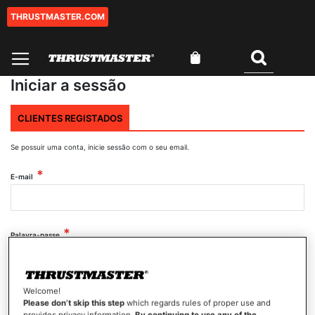
THRUSTMASTER.COM
Ir
para
o
O Meu Carrinho
Conteúdo
Pesquisar
Iniciar a sessão
CLIENTES REGISTADOS
Se possuir uma conta, inicie sessão com o seu email.
E-mail
Palavra-passe
Mostrar palavra-passe
Welcome!
Please don’t skip this step
which regards rules of proper use and
provides privacy information.
By continuing to use any of the