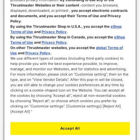
Thrustmaster Websites or their content
-content you browsed,
displayed, downloaded, or printed-,
you accept electronic contracts
and documents, and you accept their Terms of Use and Privacy
Policy
.
INICIAR SESSÃO
By using the Thrustmaster Shop in U.S.A., you accept the
eShop
Terms of Use
and
Privacy Policy
.
Esqueceu-se da Palavra-passe?
By using the Thrustmaster Shop in Canada, you accept the
eShop
Terms of Use
and
Privacy Policy
.
On other Thrustmaster websites, you accept the
global Terms of
Use
and
Privacy Policy
.
We use different types of cookies (including third-party cookies) to
help provide you with the best experience possible, to improve,
manage, and monitor our Websites, and for statistics and advertising.
NOVOS CLIENTES
For more information, please click on “Customize setting”, then on the
type, and on “View Vendor Details”. After this pop-in will be closed,
Criar uma conta online tem muitas vantagens: finalizar as encomendas mais
you are still able to change your cookies preferences at any time by
rapidamente, gravar mais que uma morada, seguir o estado das suas encomendas e
clicking on a cookie-shaped icon on the Website. You can accept all
muito mais.
the cookies by choosing “Accept all”, reject all non-essential cookies
by choosing “Reject all”, or choose which cookies you prefer by
clicking on “Customize settings”. [Customize settings] [Reject All]
CRIAR UMA CONTA
[Accept All] ”
Accept All