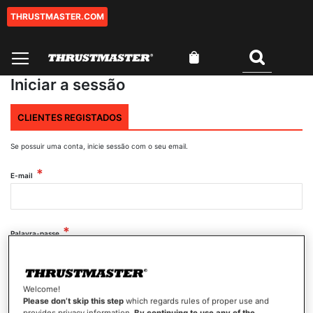
THRUSTMASTER.COM
Ir
para
o
O Meu Carrinho
Conteúdo
Pesquisar
Iniciar a sessão
CLIENTES REGISTADOS
Se possuir uma conta, inicie sessão com o seu email.
E-mail
Palavra-passe
Mostrar palavra-passe
Welcome!
Please don’t skip this step
which regards rules of proper use and
provides privacy information.
By continuing to use any of the