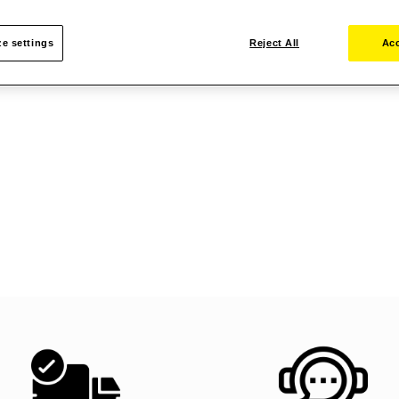
e settings
Reject All
Acc