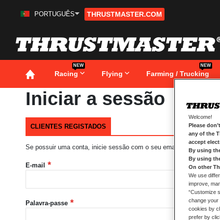
PORTUGUÊS
THRUSTMASTER.COM
Ir
para
o
Conteúdo
NEW
NEW
Racing
Flying
Farming / Trucking
Iniciar a sessão
Welcome!
Please don’t
CLIENTES REGISTADOS
any of the 
accept elec
Se possuir uma conta, inicie sessão com o seu email.
By using th
By using th
E-mail
On other Th
We use differ
improve, mana
“Customize se
change your 
Palavra-passe
cookies by ch
prefer by cli