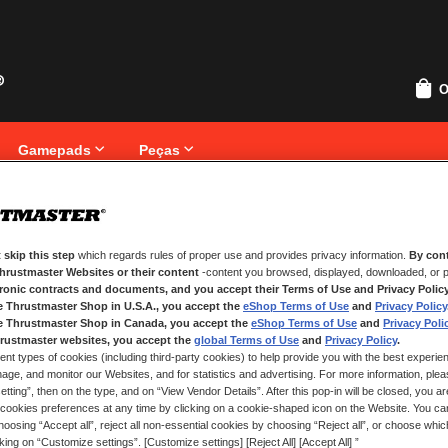
O
Gamepads
Peças
 skip this step
which regards rules of proper use and provides privacy information.
By cont
NOVOS CLIENTES
Thrustmaster Websites or their content
-content you browsed, displayed, downloaded, or p
tronic contracts and documents, and you accept their Terms of Use and Privacy Polic
Criar uma conta online tem muita
e Thrustmaster Shop in U.S.A., you accept the
eShop Terms of Use
and
Privacy Policy
que uma morada, seguir o estado
e Thrustmaster Shop in Canada, you accept the
eShop Terms of Use
and
Privacy Poli
rustmaster websites, you accept the
global Terms of Use
and
Privacy Policy
.
ent types of cookies (including third-party cookies) to help provide you with the best experien
CRIAR UMA CONTA
ge, and monitor our Websites, and for statistics and advertising. For more information, plea
tting”, then on the type, and on “View Vendor Details”. After this pop-in will be closed, you are 
cookies preferences at any time by clicking on a cookie-shaped icon on the Website. You can
oosing “Accept all”, reject all non-essential cookies by choosing “Reject all”, or choose whi
cking on “Customize settings”. [Customize settings] [Reject All] [Accept All] ”