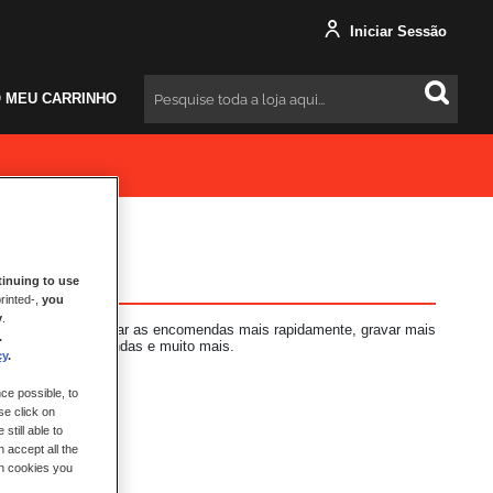
Iniciar Sessão
 MEU CARRINHO
Pesquisar
inuing to use
rinted-,
you
y
.
s vantagens: finalizar as encomendas mais rapidamente, gravar mais
.
 das suas encomendas e muito mais.
cy
.
ce possible, to
se click on
still able to
 accept all the
ch cookies you