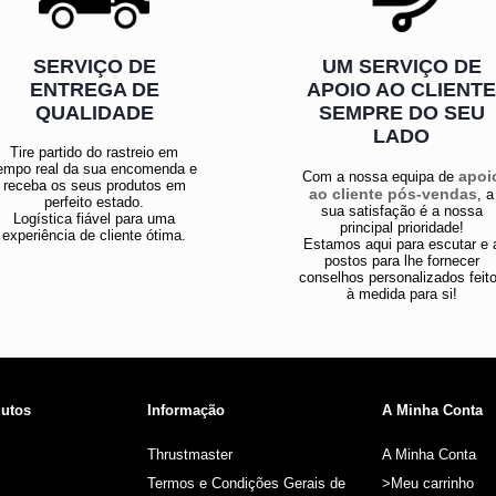
SERVIÇO DE
UM SERVIÇO DE
ENTREGA DE
APOIO AO CLIENT
QUALIDADE
SEMPRE DO SEU
LADO
Tire partido do rastreio em
empo real da sua encomenda e
apoi
Com a nossa equipa de
receba os seus produtos em
ao cliente pós-vendas
, a
perfeito estado.
sua satisfação é a nossa
Logística fiável para uma
principal prioridade!
experiência de cliente ótima.
Estamos aqui para escutar e 
postos para lhe fornecer
conselhos personalizados feit
à medida para si!
utos
Informação
A Minha Conta
Thrustmaster
A Minha Conta
Termos e Condições Gerais de
>Meu carrinho