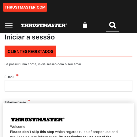
THRUSTMASTER.COM
Ir
para
o
O Meu Carrinho
Conteúdo
Pesquisar
Iniciar a sessão
CLIENTES REGISTADOS
Se possuir uma conta, inicie sessão com o seu email.
E-mail
Palavra-passe
Mostrar palavra-passe
Welcome!
Please don’t skip this step
which regards rules of proper use and
provides privacy information.
By continuing to use any of the