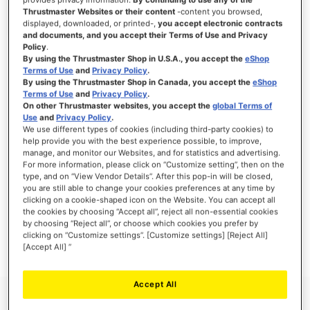
Thrustmaster Websites or their content
-content you browsed,
displayed, downloaded, or printed-,
you accept electronic contracts
and documents, and you accept their Terms of Use and Privacy
Policy
.
INICIAR SESSÃO
By using the Thrustmaster Shop in U.S.A., you accept the
eShop
Terms of Use
and
Privacy Policy
.
Esqueceu-se da Palavra-passe?
By using the Thrustmaster Shop in Canada, you accept the
eShop
Terms of Use
and
Privacy Policy
.
On other Thrustmaster websites, you accept the
global Terms of
Use
and
Privacy Policy
.
We use different types of cookies (including third-party cookies) to
help provide you with the best experience possible, to improve,
manage, and monitor our Websites, and for statistics and advertising.
NOVOS CLIENTES
For more information, please click on “Customize setting”, then on the
type, and on “View Vendor Details”. After this pop-in will be closed,
Criar uma conta online tem muitas vantagens: finalizar as encomendas mais
you are still able to change your cookies preferences at any time by
rapidamente, gravar mais que uma morada, seguir o estado das suas encomendas e
clicking on a cookie-shaped icon on the Website. You can accept all
muito mais.
the cookies by choosing “Accept all”, reject all non-essential cookies
by choosing “Reject all”, or choose which cookies you prefer by
clicking on “Customize settings”. [Customize settings] [Reject All]
CRIAR UMA CONTA
[Accept All] ”
Accept All