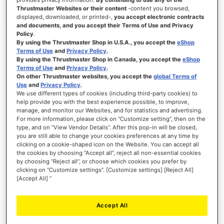
Thrustmaster Websites or their content
-content you browsed,
displayed, downloaded, or printed-,
you accept electronic contracts
and documents, and you accept their Terms of Use and Privacy
Policy
.
INICIAR SESSÃO
By using the Thrustmaster Shop in U.S.A., you accept the
eShop
Terms of Use
and
Privacy Policy
.
Esqueceu-se da Palavra-passe?
By using the Thrustmaster Shop in Canada, you accept the
eShop
Terms of Use
and
Privacy Policy
.
On other Thrustmaster websites, you accept the
global Terms of
Use
and
Privacy Policy
.
We use different types of cookies (including third-party cookies) to
help provide you with the best experience possible, to improve,
manage, and monitor our Websites, and for statistics and advertising.
NOVOS CLIENTES
For more information, please click on “Customize setting”, then on the
type, and on “View Vendor Details”. After this pop-in will be closed,
Criar uma conta online tem muitas vantagens: finalizar as encomendas mais
you are still able to change your cookies preferences at any time by
rapidamente, gravar mais que uma morada, seguir o estado das suas encomendas e
clicking on a cookie-shaped icon on the Website. You can accept all
muito mais.
the cookies by choosing “Accept all”, reject all non-essential cookies
by choosing “Reject all”, or choose which cookies you prefer by
clicking on “Customize settings”. [Customize settings] [Reject All]
CRIAR UMA CONTA
[Accept All] ”
Accept All