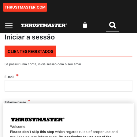
THRUSTMASTER.COM
Ir
para
o
O Meu Carrinho
Conteúdo
Pesquisar
Iniciar a sessão
CLIENTES REGISTADOS
Se possuir uma conta, inicie sessão com o seu email.
E-mail
Palavra-passe
Mostrar palavra-passe
Welcome!
Please don’t skip this step
which regards rules of proper use and
provides privacy information.
By continuing to use any of the