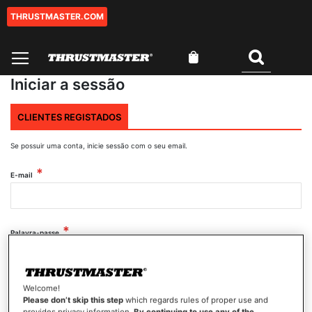
THRUSTMASTER.COM
Ir
para
o
O Meu Carrinho
Conteúdo
Pesquisar
Iniciar a sessão
CLIENTES REGISTADOS
Se possuir uma conta, inicie sessão com o seu email.
E-mail
Palavra-passe
Mostrar palavra-passe
Welcome!
Please don’t skip this step
which regards rules of proper use and
provides privacy information.
By continuing to use any of the