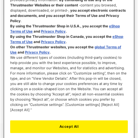
Thrustmaster Websites or their content
-content you browsed,
displayed, downloaded, or printed-,
you accept electronic contracts
and documents, and you accept their Terms of Use and Privacy
Policy
.
INICIAR SESSÃO
By using the Thrustmaster Shop in U.S.A., you accept the
eShop
Terms of Use
and
Privacy Policy
.
Esqueceu-se da Palavra-passe?
By using the Thrustmaster Shop in Canada, you accept the
eShop
Terms of Use
and
Privacy Policy
.
On other Thrustmaster websites, you accept the
global Terms of
Use
and
Privacy Policy
.
We use different types of cookies (including third-party cookies) to
help provide you with the best experience possible, to improve,
manage, and monitor our Websites, and for statistics and advertising.
NOVOS CLIENTES
For more information, please click on “Customize setting”, then on the
type, and on “View Vendor Details”. After this pop-in will be closed,
Criar uma conta online tem muitas vantagens: finalizar as encomendas mais
you are still able to change your cookies preferences at any time by
rapidamente, gravar mais que uma morada, seguir o estado das suas encomendas e
clicking on a cookie-shaped icon on the Website. You can accept all
muito mais.
the cookies by choosing “Accept all”, reject all non-essential cookies
by choosing “Reject all”, or choose which cookies you prefer by
clicking on “Customize settings”. [Customize settings] [Reject All]
CRIAR UMA CONTA
[Accept All] ”
Accept All