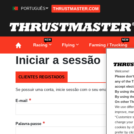
PORTUGUÊS
THRUSTMASTER.COM
Ir
para
o
Conteúdo
NEW
NEW
Racing
Flying
Farming / Trucking
Iniciar a sessão
Welcome!
Please don’t
CLIENTES REGISTADOS
any of the 
accept elec
Se possuir uma conta, inicie sessão com o seu email.
By using th
By using th
E-mail
On other Th
We use differ
improve, mana
“Customize se
change your 
Palavra-passe
cookies by ch
prefer by cli