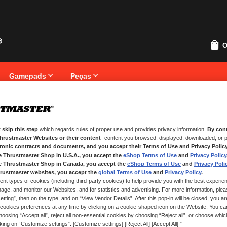
O
Gamepads
Peças
 skip this step
which regards rules of proper use and provides privacy information.
By cont
NOVOS CLIENTES
Thrustmaster Websites or their content
-content you browsed, displayed, downloaded, or p
tronic contracts and documents, and you accept their Terms of Use and Privacy Polic
Criar uma conta online tem muita
e Thrustmaster Shop in U.S.A., you accept the
eShop Terms of Use
and
Privacy Policy
que uma morada, seguir o estado
e Thrustmaster Shop in Canada, you accept the
eShop Terms of Use
and
Privacy Poli
rustmaster websites, you accept the
global Terms of Use
and
Privacy Policy
.
ent types of cookies (including third-party cookies) to help provide you with the best experien
CRIAR UMA CONTA
ge, and monitor our Websites, and for statistics and advertising. For more information, plea
tting”, then on the type, and on “View Vendor Details”. After this pop-in will be closed, you are 
cookies preferences at any time by clicking on a cookie-shaped icon on the Website. You can
oosing “Accept all”, reject all non-essential cookies by choosing “Reject all”, or choose whi
cking on “Customize settings”. [Customize settings] [Reject All] [Accept All] ”