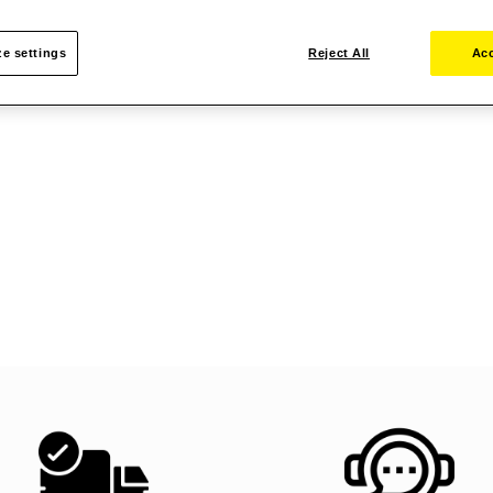
e settings
Reject All
Acc