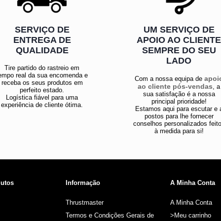
SERVIÇO DE
UM SERVIÇO DE
ENTREGA DE
APOIO AO CLIENT
QUALIDADE
SEMPRE DO SEU
LADO
Tire partido do rastreio em
empo real da sua encomenda e
apoi
Com a nossa equipa de
receba os seus produtos em
ao cliente pós-vendas
, a
perfeito estado.
sua satisfação é a nossa
Logística fiável para uma
principal prioridade!
experiência de cliente ótima.
Estamos aqui para escutar e 
postos para lhe fornecer
conselhos personalizados feit
à medida para si!
utos
Informação
A Minha Conta
Thrustmaster
A Minha Conta
Termos e Condições Gerais de
>Meu carrinho