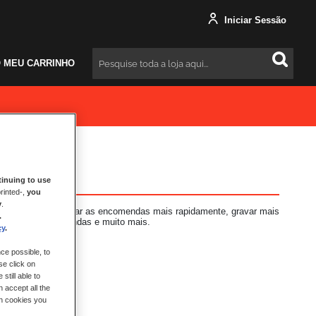
Iniciar Sessão
 MEU CARRINHO
Pesquisar
inuing to use
rinted-,
you
y
.
s vantagens: finalizar as encomendas mais rapidamente, gravar mais
.
 das suas encomendas e muito mais.
cy
.
ce possible, to
se click on
still able to
 accept all the
ch cookies you