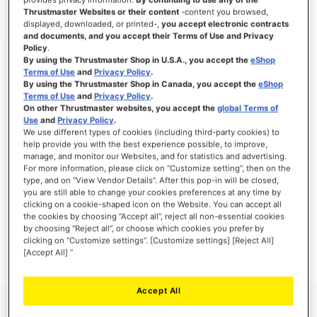
Thrustmaster Websites or their content
-content you browsed,
displayed, downloaded, or printed-,
you accept electronic contracts
and documents, and you accept their Terms of Use and Privacy
Policy
.
INICIAR SESSÃO
By using the Thrustmaster Shop in U.S.A., you accept the
eShop
Terms of Use
and
Privacy Policy
.
Esqueceu-se da Palavra-passe?
By using the Thrustmaster Shop in Canada, you accept the
eShop
Terms of Use
and
Privacy Policy
.
On other Thrustmaster websites, you accept the
global Terms of
Use
and
Privacy Policy
.
We use different types of cookies (including third-party cookies) to
help provide you with the best experience possible, to improve,
manage, and monitor our Websites, and for statistics and advertising.
NOVOS CLIENTES
For more information, please click on “Customize setting”, then on the
type, and on “View Vendor Details”. After this pop-in will be closed,
Criar uma conta online tem muitas vantagens: finalizar as encomendas mais
you are still able to change your cookies preferences at any time by
rapidamente, gravar mais que uma morada, seguir o estado das suas encomendas e
clicking on a cookie-shaped icon on the Website. You can accept all
muito mais.
the cookies by choosing “Accept all”, reject all non-essential cookies
by choosing “Reject all”, or choose which cookies you prefer by
clicking on “Customize settings”. [Customize settings] [Reject All]
CRIAR UMA CONTA
[Accept All] ”
Accept All