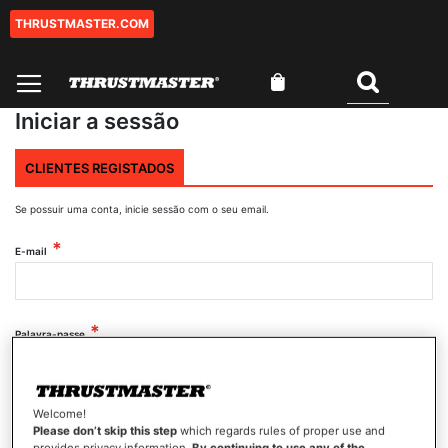
THRUSTMASTER.COM
Ir
para
o
O Meu Carrinho
Conteúdo
Pesquisar
Iniciar a sessão
CLIENTES REGISTADOS
Se possuir uma conta, inicie sessão com o seu email.
E-mail
Palavra-passe
Mostrar palavra-passe
Welcome!
Please don’t skip this step
which regards rules of proper use and
provides privacy information.
By continuing to use any of the