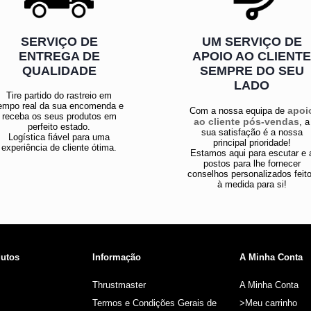
SERVIÇO DE
UM SERVIÇO DE
ENTREGA DE
APOIO AO CLIENT
QUALIDADE
SEMPRE DO SEU
LADO
Tire partido do rastreio em
empo real da sua encomenda e
apoi
Com a nossa equipa de
receba os seus produtos em
ao cliente pós-vendas
, a
perfeito estado.
sua satisfação é a nossa
Logística fiável para uma
principal prioridade!
experiência de cliente ótima.
Estamos aqui para escutar e 
postos para lhe fornecer
conselhos personalizados feit
à medida para si!
utos
Informação
A Minha Conta
Thrustmaster
A Minha Conta
Termos e Condições Gerais de
>Meu carrinho