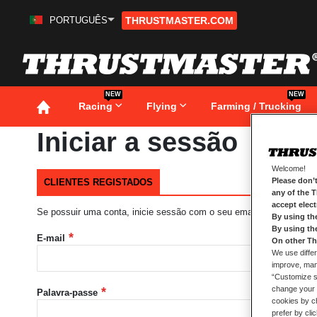
PORTUGUÊS
THRUSTMASTER.COM
Ir
para
o
Conteúdo
NEW
NEW
Racing
Flying
Farming / Trucking
Iniciar a sessão
Welcome!
Please don’t
CLIENTES REGISTADOS
any of the 
accept elec
Se possuir uma conta, inicie sessão com o seu email.
By using th
By using th
E-mail
On other Th
We use differ
improve, mana
“Customize se
change your 
Palavra-passe
cookies by ch
prefer by cli