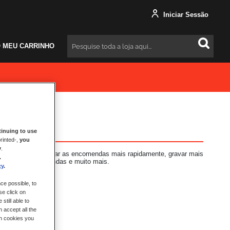
Iniciar Sessão
 MEU CARRINHO
Pesquisar
inuing to use
rinted-,
you
y
.
s vantagens: finalizar as encomendas mais rapidamente, gravar mais
.
 das suas encomendas e muito mais.
cy
.
ce possible, to
se click on
still able to
 accept all the
ch cookies you