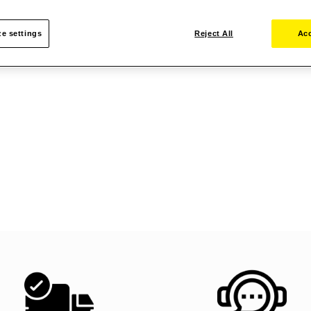
e settings
Reject All
Acc