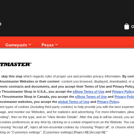
O
Gamepads
Peças
 skip this step
which regards rules of proper use and provides privacy information.
By cont
NOVOS CLIENTES
Thrustmaster Websites or their content
-content you browsed, displayed, downloaded, or p
tronic contracts and documents, and you accept their Terms of Use and Privacy Polic
Criar uma conta online tem muita
e Thrustmaster Shop in U.S.A., you accept the
eShop Terms of Use
and
Privacy Policy
que uma morada, seguir o estado
e Thrustmaster Shop in Canada, you accept the
eShop Terms of Use
and
Privacy Poli
rustmaster websites, you accept the
global Terms of Use
and
Privacy Policy
.
ent types of cookies (including third-party cookies) to help provide you with the best experien
CRIAR UMA CONTA
ge, and monitor our Websites, and for statistics and advertising. For more information, plea
tting”, then on the type, and on “View Vendor Details”. After this pop-in will be closed, you are 
cookies preferences at any time by clicking on a cookie-shaped icon on the Website. You can
oosing “Accept all”, reject all non-essential cookies by choosing “Reject all”, or choose whi
cking on “Customize settings”. [Customize settings] [Reject All] [Accept All] ”